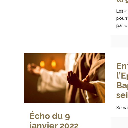
Les «
pourra
par « 
En
l’
Ba
se
Semai
Écho du 9
janvier 2022