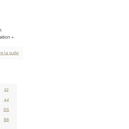
e,
ation ».
re la suite
22
44
66
88