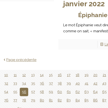
janvier 2022
Épiphanie
Le mot Épiphanie veut dir
comme on sait, « manifest
Li
Page précédente
10
11
12
13
14
15
16
17
18
19
20
21
32
33
34
35
36
37
38
39
40
41
42
43
54
55
56
57
58
59
60
61
62
63
64
65
76
77
78
79
80
81
82
83
84
85
86
87