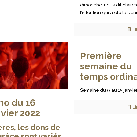
dimanche, nous dit claire
l’intention qui a été la sienn
Li
Première
semaine du
temps ordina
Semaine du 9 au 15 janvie
ho du 16
Li
nvier 2022
ères, les dons de
grâce sont variés