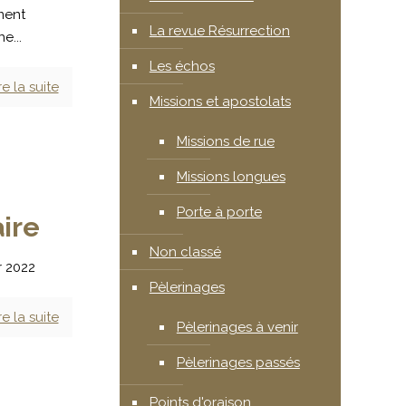
ment
La revue Résurrection
e...
Les échos
re la suite
Missions et apostolats
Missions de rue
Missions longues
Porte à porte
ire
Non classé
r 2022
Pèlerinages
re la suite
Pèlerinages à venir
Pèlerinages passés
Points d'oraison