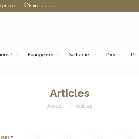
 prière
Faire un don
ous ?
Évangéliser
Se former
Prier
Par
Articles
Accueil
Articles
teurs