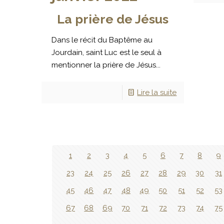
La prière de Jésus
Dans le récit du Baptême au
Jourdain, saint Luc est le seul à
mentionner la prière de Jésus...
Lire la suite
1
2
3
4
5
6
7
8
9
23
24
25
26
27
28
29
30
31
45
46
47
48
49
50
51
52
53
67
68
69
70
71
72
73
74
75