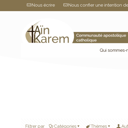
Nous écrire
Nous confier une intention de
Qui sommes-n
Filtrer par
Catégories
Thèmes
Au