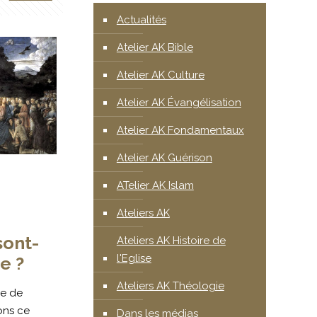
Actualités
Atelier AK Bible
Atelier AK Culture
Atelier AK Évangélisation
Atelier AK Fondamentaux
Atelier AK Guérison
ATelier AK Islam
Ateliers AK
sont-
Ateliers AK Histoire de
l'Eglise
re ?
Ateliers AK Théologie
ue de
ons ce
Dans les médias