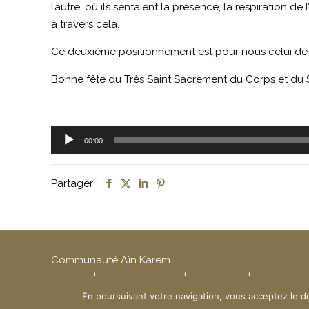
l’autre, où ils sentaient la présence, la respiration de 
à travers cela.
Ce deuxième positionnement est pour nous celui de l
Bonne fête du Très Saint Sacrement du Corps et du 
Lecteur
00:00
audio
Partager
Communauté Aïn Karem
Contact
|
Mentions légales
|
Plan du site
|
Politique d
Création du site :
www.ndsi.fr
En poursuivant votre navigation, vous acceptez le d