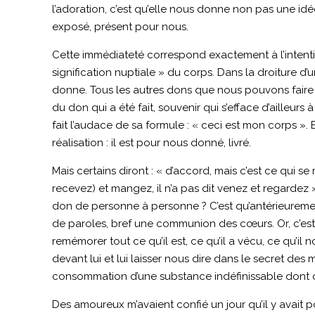
l’adoration, c’est qu’elle nous donne non pas une id
exposé, présent pour nous.
Cette immédiateté correspond exactement à l’intentio
signification nuptiale » du corps. Dans la droiture d’
donne. Tous les autres dons que nous pouvons faire res
du don qui a été fait, souvenir qui s’efface d’ailleur
fait l’audace de sa formule : « ceci est mon corps ».
réalisation : il est pour nous donné, livré.
Mais certains diront : « d’accord, mais c’est ce qui s
recevez) et mangez, il n’a pas dit venez et regardez »
don de personne à personne ? C’est qu’antérieureme
de paroles, bref une communion des cœurs. Or, c’es
remémorer tout ce qu’il est, ce qu’il a vécu, ce qu’i
devant lui et lui laisser nous dire dans le secret des
consommation d’une substance indéfinissable dont on
Des amoureux m’avaient confié un jour qu’il y avait po