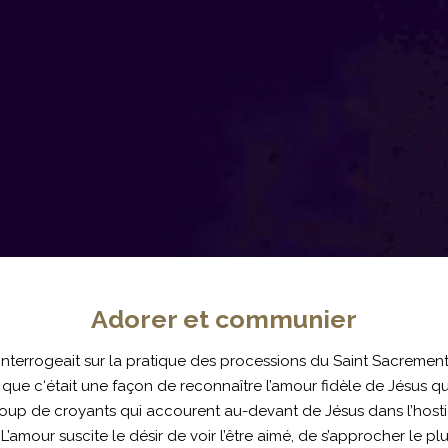
Adorer et communier
 s’interrogeait sur la pratique des processions du Saint Sacremen
nt que c‘était une façon de reconnaître l’amour fidèle de Jésus qu
coup de croyants qui accourent au-devant de Jésus dans l’hosti
! L’amour suscite le désir de voir l’être aimé, de s’approcher le pl