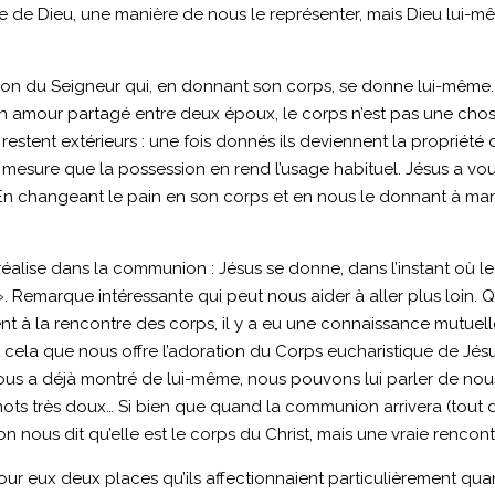
ée de Dieu, une manière de nous le représenter, mais Dieu lui-m
n du Seigneur qui, en donnant son corps, se donne lui-même. C’
un amour partagé entre deux époux, le corps n’est pas une chose,
tent extérieurs : une fois donnés ils deviennent la propriété de 
s à mesure que la possession en rend l’usage habituel. Jésus a vou
 En changeant le pain en son corps et en nous le donnant à mange
e réalise dans la communion : Jésus se donne, dans l’instant où le
. Remarque intéressante qui peut nous aider à aller plus loin. Q
nt à la rencontre des corps, il y a eu une connaissance mutue
t cela que nous offre l’adoration du Corps eucharistique de Jé
l nous a déjà montré de lui-même, nous pouvons lui parler de nous
 mots très doux… Si bien que quand la communion arrivera (tout de
 nous dit qu’elle est le corps du Christ, mais une vraie rencon
ur eux deux places qu’ils affectionnaient particulièrement quand 