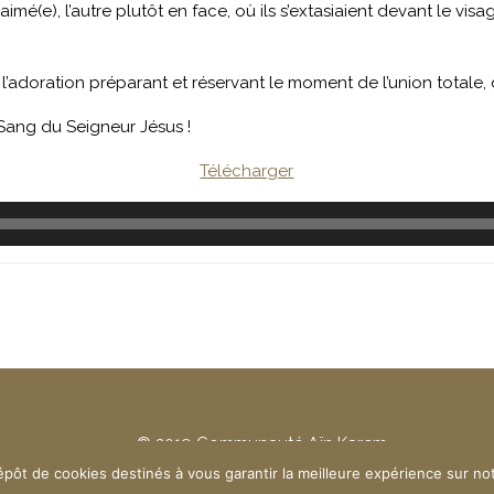
l’aimé(e), l’autre plutôt en face, où ils s’extasiaient devant le visa
’adoration préparant et réservant le moment de l’union totale
Sang du Seigneur Jésus !
Télécharger
e confidentialité
- © 2019 Communauté Aïn Karem
épôt de cookies destinés à vous garantir la meilleure expérience sur no