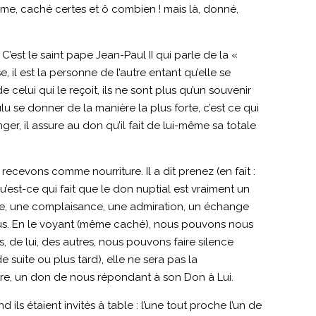
ême, caché certes et ô combien ! mais là, donné,
est le saint pape Jean-Paul II qui parle de la «
 il est la personne de l’autre entant qu’elle se
celui qui le reçoit, ils ne sont plus qu’un souvenir
lu se donner de la manière la plus forte, c’est ce qui
r, il assure au don qu’il fait de lui-même sa totale
 recevons comme nourriture. Il a dit prenez (en fait :
u’est-ce qui fait que le don nuptial est vraiment un
lle, une complaisance, une admiration, un échange
sus. En le voyant (même caché), nous pouvons nous
, de lui, des autres, nous pouvons faire silence
 suite ou plus tard), elle ne sera pas la
tre, un don de nous répondant à son Don à Lui.
ils étaient invités à table : l’une tout proche l’un de