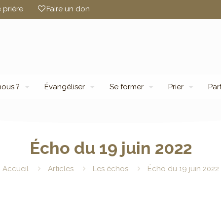
 prière
Faire un don
ous ?
Évangéliser
Se former
Prier
Par
Écho du 19 juin 2022
Accueil
Articles
Les échos
Écho du 19 juin 2022