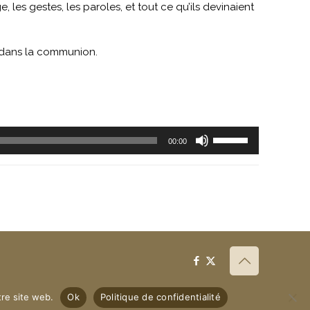
ge, les gestes, les paroles, et tout ce qu’ils devinaient
, dans la communion.
Utilisez
00:00
les
flèches
haut/bas
pour
augmenter
ou
diminuer
le
volume.
tre site web.
Ok
Politique de confidentialité