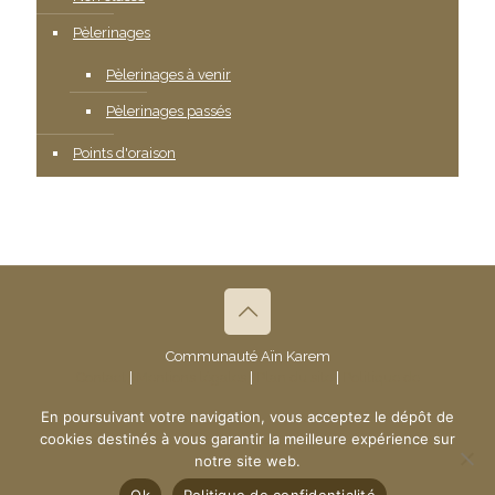
Pèlerinages
Pèlerinages à venir
Pèlerinages passés
Points d'oraison
Communauté Aïn Karem
Contact
|
Mentions légales
|
Plan du site
|
Politique de
confidentialité
- © 2019 Communauté Aïn Karem
En poursuivant votre navigation, vous acceptez le dépôt de
Création du site :
www.ndsi.fr
cookies destinés à vous garantir la meilleure expérience sur
notre site web.
Ok
Politique de confidentialité