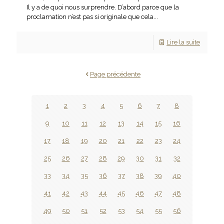
Il y a de quoi nous surprendre. D’abord parce que la
proclamation n’est pas si originale que cela...
Lire la suite
Page précédente
1
2
3
4
5
6
7
8
9
10
11
12
13
14
15
16
17
18
19
20
21
22
23
24
25
26
27
28
29
30
31
32
33
34
35
36
37
38
39
40
41
42
43
44
45
46
47
48
49
50
51
52
53
54
55
56