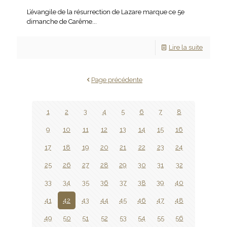
L’évangile de la résurrection de Lazare marque ce 5e
dimanche de Carême...
Lire la suite
Page précédente
1
2
3
4
5
6
7
8
9
10
11
12
13
14
15
16
17
18
19
20
21
22
23
24
25
26
27
28
29
30
31
32
33
34
35
36
37
38
39
40
41
42
43
44
45
46
47
48
49
50
51
52
53
54
55
56