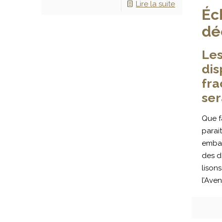
Lire la suite
Éc
dé
Les
dis
fra
ser
Que fa
parai
embar
des d
lison
l’Avent