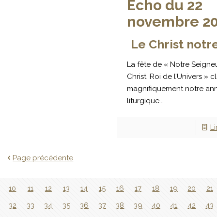
Écho du 22
novembre 2
Le Christ notr
La fête de « Notre Seigne
Christ, Roi de l’Univers » c
magnifiquement notre an
liturgique...
Li
Page précédente
10
11
12
13
14
15
16
17
18
19
20
21
32
33
34
35
36
37
38
39
40
41
42
43