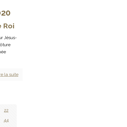
020
e Roi
ur Jésus-
lôture
née
re la suite
22
44