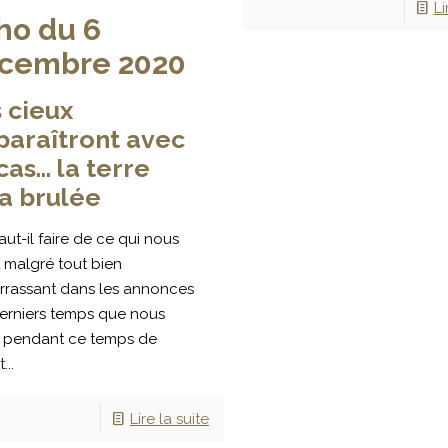
Li
ho du 6
cembre 2020
 cieux
paraîtront avec
cas… la terre
a brulée
ut-il faire de ce qui nous
t malgré tout bien
rassant dans les annonces
erniers temps que nous
s pendant ce temps de
...
Lire la suite