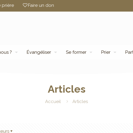
 prière
Faire un don
ous ?
Évangéliser
Se former
Prier
Par
Articles
Accueil
Articles
teurs