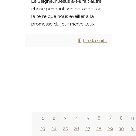
Le Seigneur Jésus a-t-il fait autre
chose pendant son passage sur
la terre que nous éveiller à la
promesse du jour merveilleux...
Lire la suite
1
2
3
4
5
6
7
8
9
23
24
25
26
27
28
29
30
31