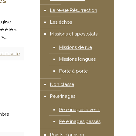
es
La revue Résurrection
Église
Les échos
elé le «
Missions et apostolats
...
Missions de rue
re la suite
Missions longues
Porte à porte
Non classé
Pèlerinages
Pèlerinages à venir
mbre
Pèlerinages passés
Points d'oraison