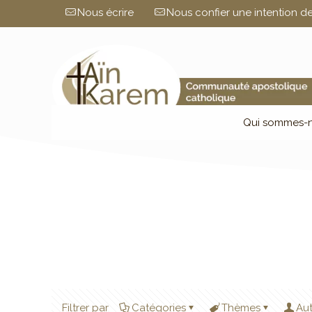
Nous écrire
Nous confier une intention de
Qui sommes-n
Filtrer par
Catégories
Thèmes
Au