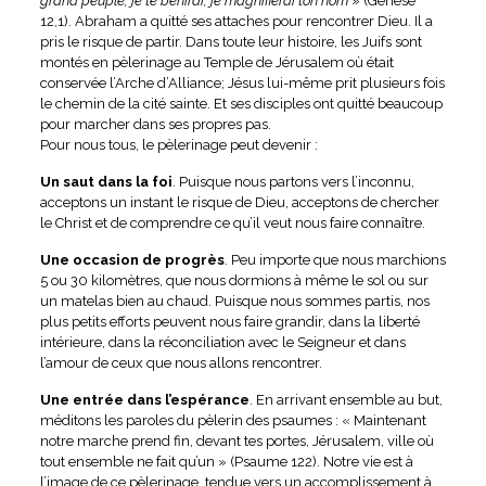
grand peuple, je te bénirai, je magnifierai ton nom
» (Genèse
12,1). Abraham a quitté ses attaches pour rencontrer Dieu. Il a
pris le risque de partir. Dans toute leur histoire, les Juifs sont
montés en pèlerinage au Temple de Jérusalem où était
conservée l’Arche d’Alliance; Jésus lui-même prit plusieurs fois
le chemin de la cité sainte. Et ses disciples ont quitté beaucoup
pour marcher dans ses propres pas.
Pour nous tous, le pèlerinage peut devenir :
Un saut dans la foi
. Puisque nous partons vers l’inconnu,
acceptons un instant le risque de Dieu, acceptons de chercher
le Christ et de comprendre ce qu’il veut nous faire connaître.
Une occasion de progrès
. Peu importe que nous marchions
5 ou 30 kilomètres, que nous dormions à même le sol ou sur
un matelas bien au chaud. Puisque nous sommes partis, nos
plus petits efforts peuvent nous faire grandir, dans la liberté
intérieure, dans la réconciliation avec le Seigneur et dans
l’amour de ceux que nous allons rencontrer.
Une entrée dans l’espérance
. En arrivant ensemble au but,
méditons les paroles du pèlerin des psaumes : « Maintenant
notre marche prend fin, devant tes portes, Jérusalem, ville où
tout ensemble ne fait qu’un » (Psaume 122). Notre vie est à
l’image de ce pèlerinage, tendue vers un accomplissement à