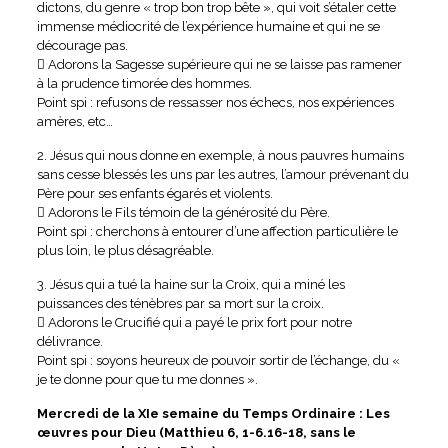
dictons, du genre « trop bon trop bête », qui voit s’étaler cette
immense médiocrité de l’expérience humaine et qui ne se
décourage pas.
 Adorons la Sagesse supérieure qui ne se laisse pas ramener
à la prudence timorée des hommes.
Point spi : refusons de ressasser nos échecs, nos expériences
amères, etc…
2. Jésus qui nous donne en exemple, à nous pauvres humains
sans cesse blessés les uns par les autres, l’amour prévenant du
Père pour ses enfants égarés et violents.
 Adorons le Fils témoin de la générosité du Père.
Point spi : cherchons à entourer d’une affection particulière le
plus loin, le plus désagréable.
3. Jésus qui a tué la haine sur la Croix, qui a miné les
puissances des ténèbres par sa mort sur la croix.
 Adorons le Crucifié qui a payé le prix fort pour notre
délivrance.
Point spi : soyons heureux de pouvoir sortir de l’échange, du «
je te donne pour que tu me donnes ».
Mercredi de la XIe semaine du Temps Ordinaire : Les
œuvres pour Dieu (Matthieu 6, 1-6.16-18, sans le