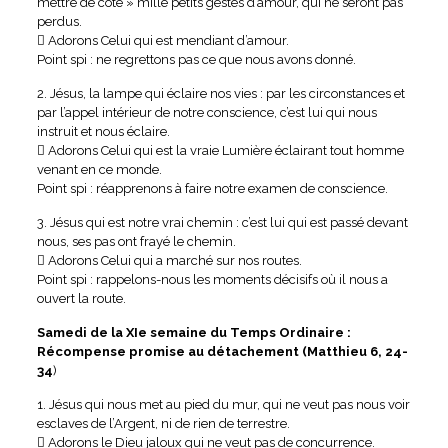
mettre de côté » mille petits gestes d’amour, qui ne seront pas
perdus.
 Adorons Celui qui est mendiant d’amour.
Point spi : ne regrettons pas ce que nous avons donné.
2. Jésus, la lampe qui éclaire nos vies : par les circonstances et
par l’appel intérieur de notre conscience, c’est lui qui nous
instruit et nous éclaire.
 Adorons Celui qui est la vraie Lumière éclairant tout homme
venant en ce monde.
Point spi : réapprenons à faire notre examen de conscience.
3. Jésus qui est notre vrai chemin : c’est lui qui est passé devant
nous, ses pas ont frayé le chemin.
 Adorons Celui qui a marché sur nos routes.
Point spi : rappelons-nous les moments décisifs où il nous a
ouvert la route.
Samedi de la XIe semaine du Temps Ordinaire :
Récompense promise au détachement (Matthieu 6, 24-
34
)
1. Jésus qui nous met au pied du mur, qui ne veut pas nous voir
esclaves de l’Argent, ni de rien de terrestre.
 Adorons le Dieu jaloux qui ne veut pas de concurrence.