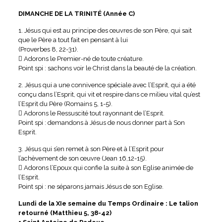
DIMANCHE DE LA TRINITÉ (Année C)
1. Jésus qui est au principe des œuvres de son Père, qui sait
que le Père a tout fait en pensant à lui
(Proverbes 8, 22-31).
 Adorons le Premier-né de toute créature.
Point spi : sachons voir le Christ dans la beauté de la création.
2. Jésus qui a une connivence spéciale avec l’Esprit, qui a été
conçu dans l’Esprit, qui vit et respire dans ce milieu vital qu’est
l’Esprit du Père (Romains 5, 1-5).
 Adorons le Ressuscité tout rayonnant de l’Esprit.
Point spi : demandons à Jésus de nous donner part à Son
Esprit.
3. Jésus qui s’en remet à son Père et à l’Esprit pour
l’achèvement de son œuvre (Jean 16,12-15).
 Adorons l’Epoux qui confie la suite à son Eglise animée de
l’Esprit.
Point spi : ne séparons jamais Jésus de son Eglise.
Lundi de la XIe semaine du Temps Ordinaire : Le talion
retourné (Matthieu 5, 38-42)