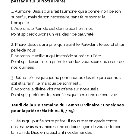
passage sur le Notre Père)
1. Aumône : Jésus qui a fait l’aumône, qui a donné, non de son
superflu, mais de son nécessaire, sans faire sonner la
trompette.
 Adorons le Pain du ciel donné aux hommes.
Point spi : retrouvons un vrai désir de pauvreté.
2. Prière : Jésus qui a prié, qui rejoint le Père dans le secret et lui
parle de nous.
 Adorons le Veilleur qui intercède auprès du Père.
Point spi : faisons de la prière le rendez-vous secret au cœur de
nos journées.
3. Jeûne : Jésus qui a jeûné pour nous au désert, qui a connu la
soif et la faim, le manque de sommeil …
 Adorons la divine Victime offerte sur nos autels.
Point spi : préférons les sacrifices que personne ne peut voir.
Jeudi de la XIe semaine du Temps Ordinaire : Consignes
pour la prière (Matthieu 6, 7-15)
1. Jésus qui purifie notre prière : il nous met en garde contre
nos mauvaises manières, une certaine façon de vouloir forcer
la main de Dieu en rabâchant nos demandes.