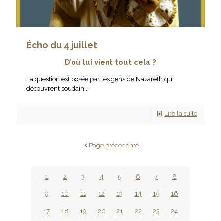
Écho du 4 juillet
D’où lui vient tout cela ?
La question est posée par les gens de Nazareth qui
découvrent soudain...
Lire la suite
Page précédente
1
2
3
4
5
6
7
8
9
10
11
12
13
14
15
16
17
18
19
20
21
22
23
24