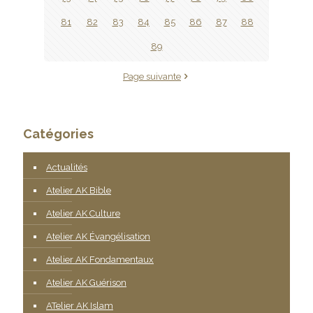
81
82
83
84
85
86
87
88
89
Page suivante
Catégories
Actualités
Atelier AK Bible
Atelier AK Culture
Atelier AK Évangélisation
Atelier AK Fondamentaux
Atelier AK Guérison
ATelier AK Islam