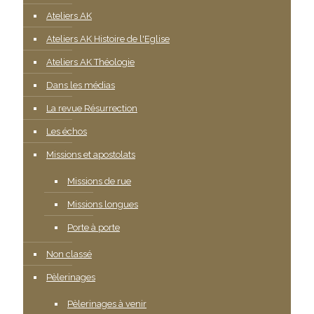
Ateliers AK
Ateliers AK Histoire de l'Eglise
Ateliers AK Théologie
Dans les médias
La revue Résurrection
Les échos
Missions et apostolats
Missions de rue
Missions longues
Porte à porte
Non classé
Pèlerinages
Pèlerinages à venir