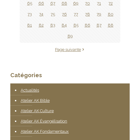
65
66
67
68
69
70
71
72
73
74
75
76
77
78
79
80
81
82
83
84
85
86
87
88
89
Page suivante
Catégories
Actualités
Atelier AK Bible
Atelier AK Culture
Atelier AK Évangélisation
Atelier AK Fondamentaux