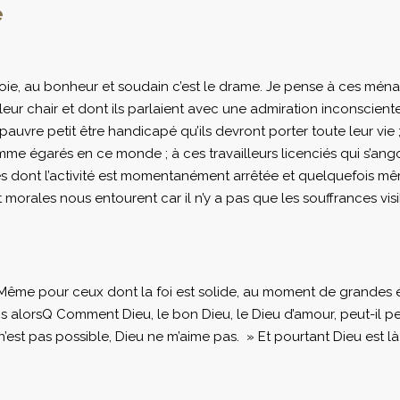
e
joie, au bonheur et soudain c’est le drame. Je pense à ces ménag
leur chair et dont ils parlaient avec une admiration inconsciente
 pauvre petit être handicapé qu’ils devront porter toute leur vi
me égarés en ce monde ; à ces travailleurs licenciés qui s’ango
es dont l’activité est momentanément arrêtée et quelquefois mêm
morales nous entourent car il n’y a pas que les souffrances visib
. Même pour ceux dont la foi est solide, au moment de grandes 
s alorsQ Comment Dieu, le bon Dieu, le Dieu d’amour, peut-il pe
 n’est pas possible, Dieu ne m’aime pas. » Et pourtant Dieu est l