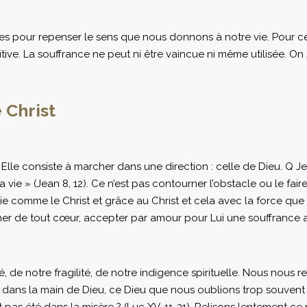
ves pour repenser le sens que nous donnons à notre vie. Pour cert
itive. La souffrance ne peut ni être vaincue ni même utilisée. On
 Christ
ens. Elle consiste à marcher dans une direction : celle de Dieu. Q
 vie » (Jean 8, 12). Ce n’est pas contourner l’obstacle ou le fair
a vie comme le Christ et grâce au Christ et cela avec la force
nner de tout cœur, accepter par amour pour Lui une souffrance a
, de notre fragilité, de notre indigence spirituelle. Nous no
dans la main de Dieu, ce Dieu que nous oublions trop souvent d