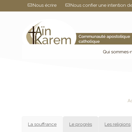
Nous écrire
Nous confier une intention de
Qui sommes-n
A
La souffrance
Le progrès
Les religions