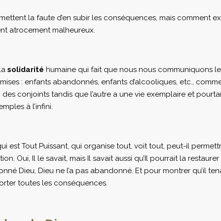
mmettent la faute d’en subir les conséquences, mais comment e
oient atrocement malheureux.
 la
solidarité
humaine qui fait que nous nous communiquons le bi
mises : enfants abandonnés, enfants d’alcooliques, etc., comme d
un des conjoints tandis que l’autre a une vie exemplaire et pourt
mples à l’infini.
i est Tout Puissant, qui organise tout, voit tout, peut-il permettre
on. Oui, Il le savait, mais Il savait aussi qu’Il pourrait la restau
ndonné Dieu, Dieu ne l’a pas abandonné. Et pour montrer qu’il tena
porter toutes les conséquences.