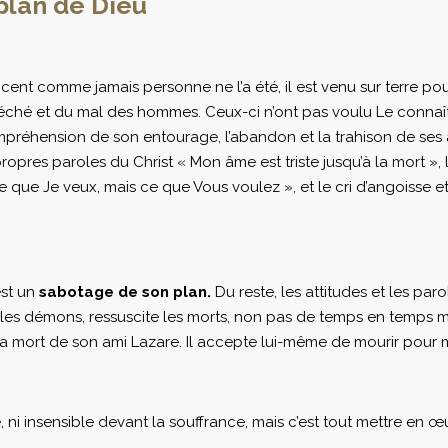
plan de Dieu
ent comme jamais personne ne l’a été, il est venu sur terre pou
 péché et du mal des hommes. Ceux-ci n’ont pas voulu Le connaître,
ompréhension de son entourage, l’abandon et la trahison de ses 
 propres paroles du Christ « Mon âme est triste jusqu’à la mort 
ce que Je veux, mais ce que Vous voulez », et le cri d’angoisse 
est un
sabotage de son plan.
Du reste, les attitudes et les par
sse les démons, ressuscite les morts, non pas de temps en temp
ure à la mort de son ami Lazare. Il accepte lui-même de mourir pour
 ni insensible devant la souffrance, mais c’est tout mettre en œu