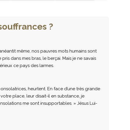
 souffrances ?
le, anéantit même, nos pauvres mots humains sont
e pris dans mes bras, le berçai. Mais je ne savais
stérieux ce pays des larmes.
nsolatrices, heurtent. En face d’une très grande
votre place, leur disait-il en substance, je
onsolations me sont insupportables. » Jésus Lui-