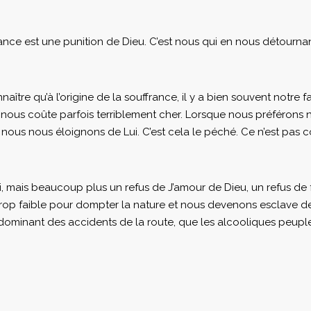
uffrance est une punition de Dieu. C’est nous qui en nous détou
tre qu’à l’origine de la souffrance, il y a bien souvent notre faut
e nous coûte parfois terriblement cher. Lorsque nous préférons 
 nous nous éloignons de Lui. C’est cela le péché. Ce n’est pas 
, mais beaucoup plus un refus de J’amour de Dieu, un refus de 
rop faible pour dompter la nature et nous devenons esclave des f
r dominant des accidents de la route, que les alcooliques peupl