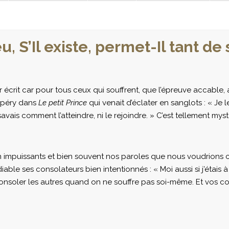
, S’Il existe, permet-Il tant de
 par écrit car pour tous ceux qui souffrent, que l’épreuve accab
upéry dans
Le petit Prince
qui venait d’éclater en sanglots : « Je l
savais comment l’atteindre, ni le rejoindre. » C’est tellement my
n impuissants et bien souvent nos paroles que nous voudrions co
ble ses consolateurs bien intentionnés : « Moi aussi si j’étais à 
 consoler les autres quand on ne souffre pas soi-même. Et vos c