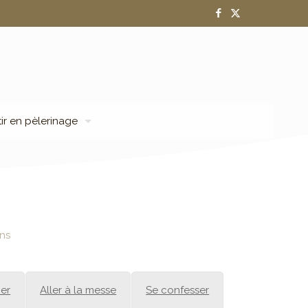
tir en pèlerinage
ns
ier
Aller à la messe
Se confesser