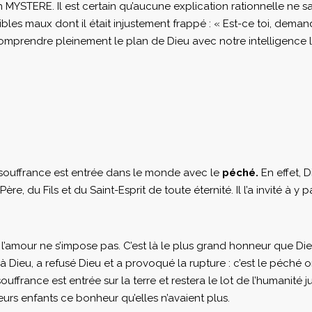
YSTERE. Il est certain qu’aucune explication rationnelle ne sau
ibles maux dont il était injustement frappé : « Est-ce toi, demand
omprendre pleinement le plan de Dieu avec notre intelligence 
 souffrance est entrée dans le monde avec le
péché.
En effet, 
e, du Fils et du Saint-Esprit de toute éternité. Il l’a invité à y p
 l’amour ne s’impose pas. C’est là le plus grand honneur que Dieu 
à Dieu, a refusé Dieu et a provoqué la rupture : c’est le péché 
uffrance est entrée sur la terre et restera le lot de l’humanité j
rs enfants ce bonheur qu’elles n’avaient plus.