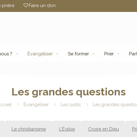
 prière
Faire un don
ous ?
Évangéliser
Se former
Prier
Par
Les grandes questions
ccueil
Évangéliser
Les outils
Les grandes questio
Le christianisme
L'Église
Croire en Dieu
Pr