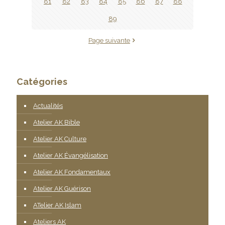
81
82
83
84
85
86
87
88
89
Page suivante
Catégories
Actualités
Atelier AK Bible
Atelier AK Culture
Atelier AK Évangélisation
Atelier AK Fondamentaux
Atelier AK Guérison
ATelier AK Islam
Ateliers AK