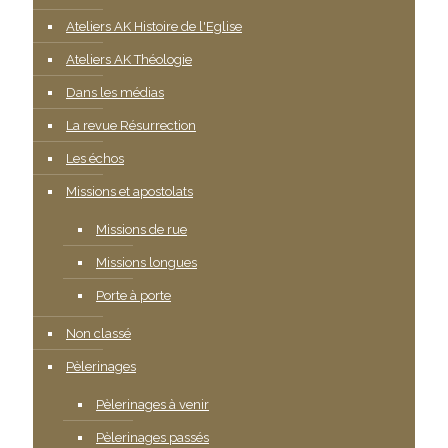
Ateliers AK Histoire de l'Eglise
Ateliers AK Théologie
Dans les médias
La revue Résurrection
Les échos
Missions et apostolats
Missions de rue
Missions longues
Porte à porte
Non classé
Pèlerinages
Pèlerinages à venir
Pèlerinages passés