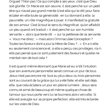
Orgueil ? Non pas ! Ce qui compte à ses yeux, c’est que Dieu
soit glorifié. Or Marie est son œuvre, il s’est penché sur un petit
être qui n’avait pas grand mérite (c’est elle qui le dit) pour faire
éclater en elle toute sa générosité : en lui donnant à elle, la
pauvrette, un rôle magnifique à jouer, il manifestait la gratuité
de son amour. C’est là tout le sens du Magnificat, qu’on affaiblit
un peu quand ont traduit « il s’est penché sur son humble
servante », alors que texte dit : « sur la petitesse de sa servante
». Vous me direz : « mais alors l’Immaculée Conception ?
Toutes les faveurs dont a joui la Mère de Dieu ?… ». En a-t-elle
eu seulement conscience et, si elle a perçu ces privilèges, n’a-t-
elle pas pensé que ce sont justement des faveurs et qu’elle ne
méritait rien de tout cela ?
Il est quand même étonnant que Marie ait eu si tôt l’intuition
que son aventure personnelle serait connue un jour de tous.
Jésus n’est pas encore né, tout au plus deux ou trois personnes
sont au courant de la grâce qui lui a été faite, et elle sait déjà,
elle, que cela éclatera un jour en pleine lumière : Jésus sera
connu et aimé de beaucoup et même quelque chose de
l’amour qui nous porte vers lui se tournera alors vers elle. Si
elle est aveugle sur sa propre perfection, elle est très éclairée
sur les voies de Dieu.