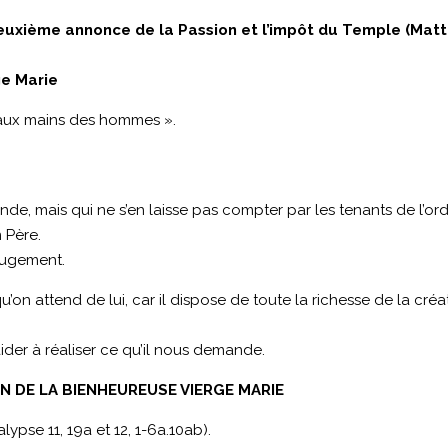
euxième annonce de la Passion et l’impôt du Temple (Matth
ge Marie
vré aux mains des hommes ».
nde, mais qui ne s’en laisse pas compter par les tenants de l’ord
 Père.
 jugement.
u’on attend de lui, car il dispose de toute la richesse de la créa
der à réaliser ce qu’il nous demande.
ON DE LA BIENHEUREUSE VIERGE MARIE
ypse 11, 19a et 12, 1-6a.10ab).