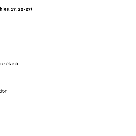
ieu 17, 22-27)
re établi.
tion.