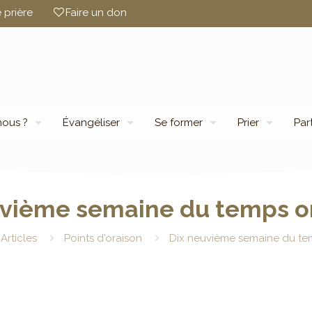
 prière
Faire un don
ous ?
Évangéliser
Se former
Prier
Par
uvième semaine du temps or
Articles
Points d'oraison
Dix neuvième semaine du tem