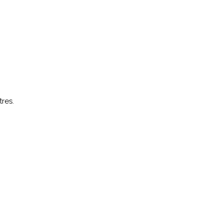
res.
.