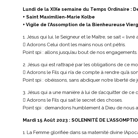
Lundi de la XIXe semaine du Temps Ordinaire : D
+ Saint Maximilien-Marie Kolbe
+ Vigile de l’Assomption de la Bienheureuse Vier
1. Jésus qui lui, le Seigneur et le Maître, se sait « li
 Adorons Celui dont les mains nous ont pétris.
Point spi : allons jusqu’au bout de nos engagements.
2. Jésus qui est rattrapé par les obligations de ce mo
 Adorons le Fils qui n’a de compte à rendre qu’à son
Point spi : obéissons, sans abdiquer notre liberté de
3. Jésus qui a une manière à lui de s’acquitter de ce q
 Adorons le Fils qui sait le secret des choses.
Point spi : demandons humblement à Dieu de nous ai
Mardi 15 Août 2023 : SOLENNITÉ DE L’ASSOMPTI
1. La Femme glorifiée dans sa maternité divine (Apocal