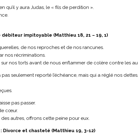
n qu’il y aura Judas, le « fils de perdition ».
nce.
 débiteur impitoyable (Matthieu 18, 21 – 19, 1)
s querelles, de nos reproches et de nos rancunes.
ar nos récriminations.
 sur nos torts avant de nous enflammer de colère contre les aut
 n’a pas seulement reporté l’échéance, mais qui a réglé nos dettes
eçues.
aisse pas passer.
 de cœur.
des autres, offrons cette peine pour eux.
 Divorce et chasteté (Matthieu 19, 3-12)