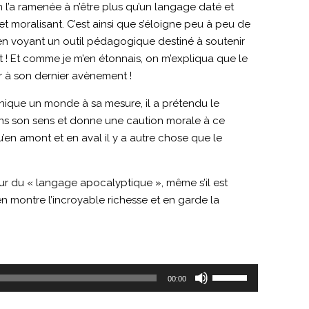
l’a ramenée à n’être plus qu’un langage daté et
et moralisant. C’est ainsi que s’éloigne peu à peu de
e, en voyant un outil pédagogique destiné à soutenir
ist ! Et comme je m’en étonnais, on m’expliqua que le
r à son dernier avènement !
echnique un monde à sa mesure, il a prétendu le
 dans son sens et donne une caution morale à ce
u’en amont et en aval il y a autre chose que le
eur du « langage apocalyptique », même s’il est
en montre l’incroyable richesse et en garde la
Utilisez
00:00
les
flèches