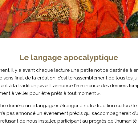
Le langage apocalyptique
nt, il y a avant chaque lecture une petite notice destinée à en fou
e sens final de la création, c’est le rassemblement de tous les 
t à la tradition juive. Il annonce l’imminence des derniers te
ment à veiller pour être prêts à tout moment ».
che derrière un « langage » étranger à notre tradition culturel
s n’a pas annoncé un évènement précis qui s’accompagnerait d’
 refusant de nous installer, participant au progrès de l’humanit