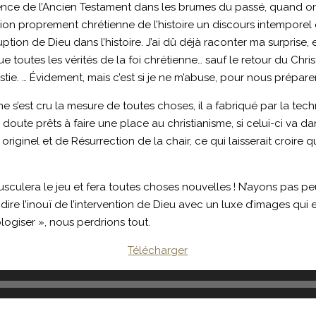
ence de l’Ancien Testament dans les brumes du passé, quand on 
ision proprement chrétienne de l’histoire un discours intemporel 
ruption de Dieu dans l’histoire. J’ai dû déjà raconter ma surpris
ue toutes les vérités de la foi chrétienne… sauf le retour du Chr
tie. … Évidement, mais c’est si je ne m’abuse, pour nous prépare
mme s’est cru la mesure de toutes choses, il a fabriqué par la t
 doute prêts à faire une place au christianisme, si celui-ci va
iginel et de Résurrection de la chair, ce qui laisserait croire q
sculera le jeu et fera toutes choses nouvelles ! N’ayons pas p
ire l’inouï de l’intervention de Dieu avec un luxe d’images qui 
giser », nous perdrions tout.
Télécharger