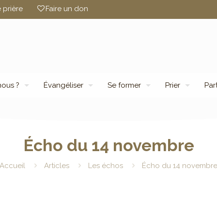
 prière
Faire un don
ous ?
Évangéliser
Se former
Prier
Par
Écho du 14 novembre
Accueil
Articles
Les échos
Écho du 14 novembr