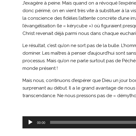
J’exagère à peine. Mais quand on a révoqué l’expéri
donc périmé, on en vient très vite à substituer à la v
la conscience des fidèles l’attente concrète d’une ir
l’évangélisation (le « kérycube ») où figuraient presq
Christ revenait déjà parmi nous dans chaque eucharis
Le résultat, c’est qu’on ne sort pas de la bulle. L’ho
dominer. Les maîtres à penser d’aujourd’hui sont sans
processus. Mais qu’on ne parle surtout pas de Péché or
monde présent !
Mais nous, continuons d’espérer que Dieu un jour bou
surprenant au début. Il a le grand avantage de nous d
transcendance. Ne nous pressons pas de « démytholo
Lecteur
00:00
audio