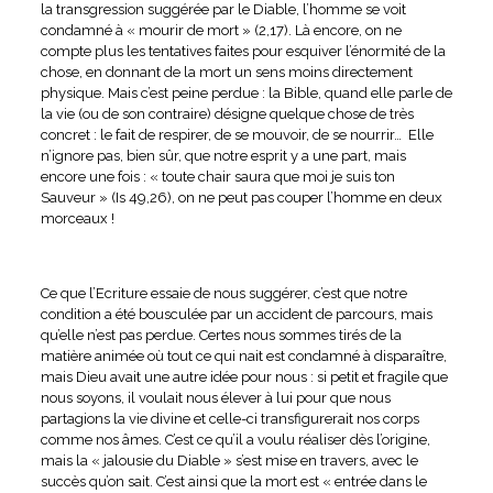
la transgression suggérée par le Diable, l’homme se voit
condamné à « mourir de mort » (2,17). Là encore, on ne
compte plus les tentatives faites pour esquiver l’énormité de la
chose, en donnant de la mort un sens moins directement
physique. Mais c’est peine perdue : la Bible, quand elle parle de
la vie (ou de son contraire) désigne quelque chose de très
concret : le fait de respirer, de se mouvoir, de se nourrir… Elle
n’ignore pas, bien sûr, que notre esprit y a une part, mais
encore une fois : « toute chair saura que moi je suis ton
Sauveur » (Is 49,26), on ne peut pas couper l’homme en deux
morceaux !
Ce que l’Ecriture essaie de nous suggérer, c’est que notre
condition a été bousculée par un accident de parcours, mais
qu’elle n’est pas perdue. Certes nous sommes tirés de la
matière animée où tout ce qui nait est condamné à disparaître,
mais Dieu avait une autre idée pour nous : si petit et fragile que
nous soyons, il voulait nous élever à lui pour que nous
partagions la vie divine et celle-ci transfigurerait nos corps
comme nos âmes. C’est ce qu’il a voulu réaliser dès l’origine,
mais la « jalousie du Diable » s’est mise en travers, avec le
succès qu’on sait. C’est ainsi que la mort est « entrée dans le