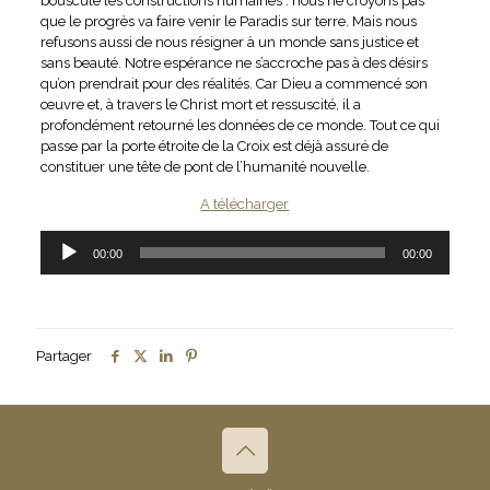
bouscule les constructions humaines : nous ne croyons pas
que le progrès va faire venir le Paradis sur terre. Mais nous
refusons aussi de nous résigner à un monde sans justice et
sans beauté. Notre espérance ne s’accroche pas à des désirs
qu’on prendrait pour des réalités. Car Dieu a commencé son
œuvre et, à travers le Christ mort et ressuscité, il a
profondément retourné les données de ce monde. Tout ce qui
passe par la porte étroite de la Croix est déjà assuré de
constituer une tête de pont de l’humanité nouvelle.
A télécharger
Lecteur
00:00
00:00
audio
Partager