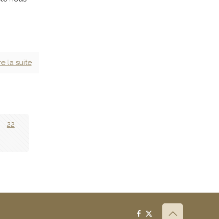
re la suite
22