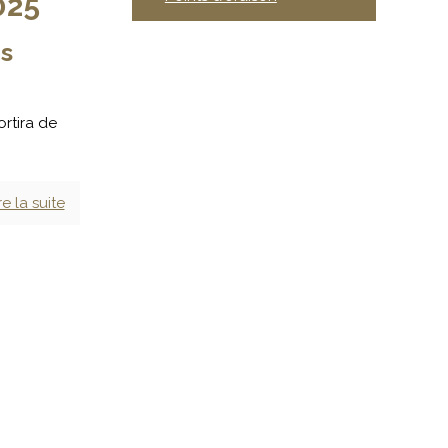
025
us
ortira de
re la suite