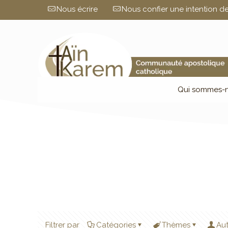
Nous écrire
Nous confier une intention de
Qui sommes-n
Filtrer par
Catégories
Thèmes
Au