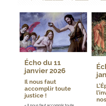
Écho du 11
Éc
janvier 2026
ja
Il nous faut
L’É
accomplir toute
l’i
justice !
nos
« Il nous faut accomplir toute