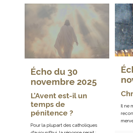
Éc
Écho du 30
no
novembre 2025
Chr
L’Avent est-il un
temps de
Il ne
pénitence ?
recon
mervei
Pour la plupart des catholiques
d’aujourd’hui, la réponse serait :