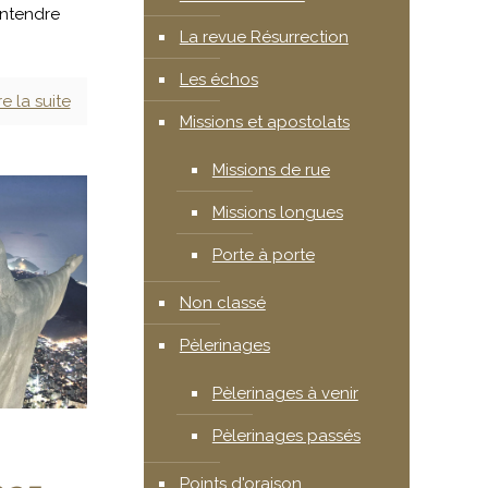
 entendre
La revue Résurrection
Les échos
re la suite
Missions et apostolats
Missions de rue
Missions longues
Porte à porte
Non classé
Pèlerinages
Pèlerinages à venir
Pèlerinages passés
Points d'oraison