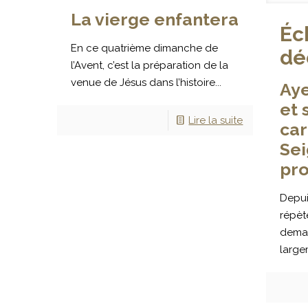
La vierge enfantera
Éc
En ce quatrième dimanche de
dé
l’Avent, c’est la préparation de la
venue de Jésus dans l’histoire...
Aye
et 
Lire la suite
car
Sei
pr
Depui
répèt
demand
large