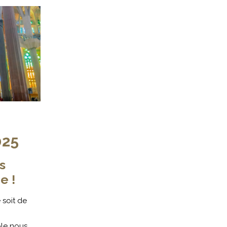
025
s
e !
 soit de
le nous