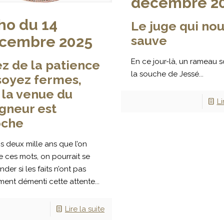
décembre 2
ho du 14
Le juge qui no
cembre 2025
sauve
En ce jour-là, un rameau s
z de la patience
la souche de Jessé...
soyez fermes,
 la venue du
Li
gneur est
oche
s deux mille ans que l’on
e ces mots, on pourrait se
er si les faits n’ont pas
ment démenti cette attente...
Lire la suite