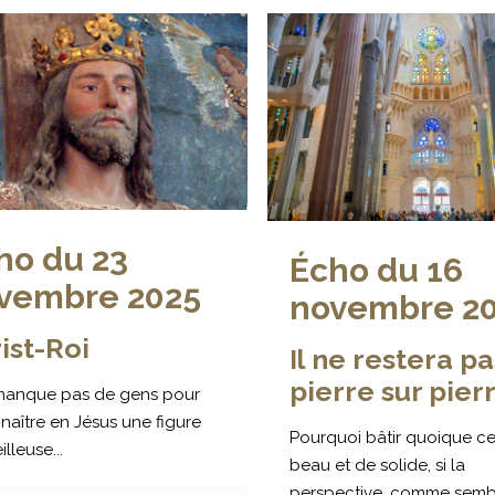
ho du 23
Écho du 16
vembre 2025
novembre 2
ist-Roi
Il ne restera pa
pierre sur pierr
 manque pas de gens pour
naître en Jésus une figure
Pourquoi bâtir quoique ce
lleuse...
beau et de solide, si la
perspective, comme semb