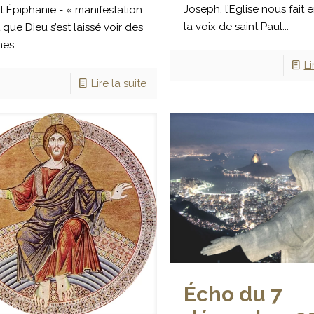
Joseph, l’Eglise nous fait
it Épiphanie - « manifestation
la voix de saint Paul...
t que Dieu s’est laissé voir des
s...
Li
Lire la suite
Écho du 7