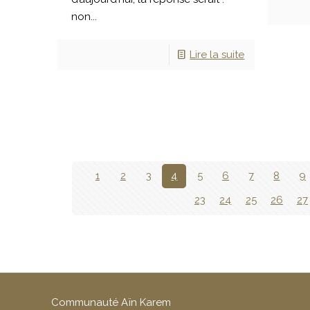
non...
Lire la suite
1
2
3
4
5
6
7
8
9
23
24
25
26
27
Communauté Aïn Karem