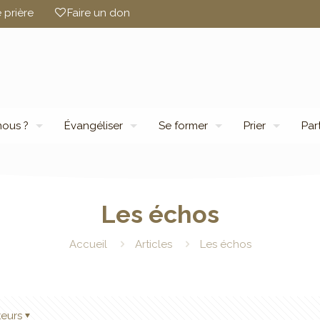
 prière
Faire un don
ous ?
Évangéliser
Se former
Prier
Par
Les échos
Accueil
Articles
Les échos
teurs