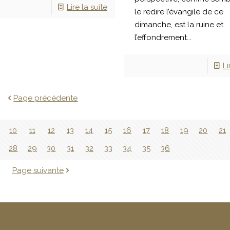
Lire la suite
le redire l’évangile de ce
dimanche, est la ruine et
l’effondrement...
Li
Page précédente
10
11
12
13
14
15
16
17
18
19
20
21
28
29
30
31
32
33
34
35
36
Page suivante