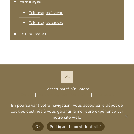
Pèlerinages
Pèlerinages à venir
Pèlerinages passés
Points d'oraison
Communauté Aïn Karem
Contact
|
Mentions légales
|
Plan du site
|
Politique de
confidentialité
- © 2019 Communauté Aïn Karem
En poursuivant votre navigation, vous acceptez le dépôt de
Création du site :
www.ndsi.fr
cookies destinés à vous garantir la meilleure expérience sur
notre site web.
Ok
Politique de confidentialité