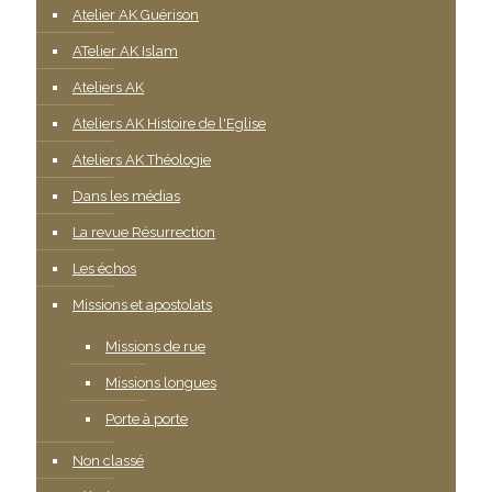
Atelier AK Guérison
ATelier AK Islam
Ateliers AK
Ateliers AK Histoire de l'Eglise
Ateliers AK Théologie
Dans les médias
La revue Résurrection
Les échos
Missions et apostolats
Missions de rue
Missions longues
Porte à porte
Non classé