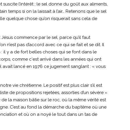
et suscite l’intérêt ; le sel donne du goût aux aliments,
in temps si on la laissait à l’air… Retenons que le sel
réveille quelque chose qu’on risquerait sans cela de
 Jésus commence par le sel, parce qu’il faut
n’est pas d’accord avec ce qui se fait et se dit. Il
il y a de fort belles choses qui se font dans le
icorps, comme c‘est arrivé dans les années qui ont
el avait lancé en 1976 ce jugement sanglant : « vous
re vie chrétienne. Le positif est plus clair s’il est
ste de propositions rejetées, assorties d’un sévère «
e de la maison bâtie sur le roc, où la même vérité est
éloigne. C’est au fond la démarche du baptême où une
onciation et où on a noyé le tout dans un tas de