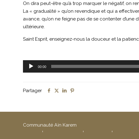
On dira peut-être qu’à trop marquer le négatif, on re
La « gradualité » qu’on revendique et qui a effectiv
avance, qu’on ne feigne pas de se contenter d’une d
ultérieure.
Saint Esprit, enseignez-nous la douceur et la patience,
Lecteur
00:00
audio
Partager
Communauté Aïn Karem
Contact
|
Mentions légales
|
Plan du site
|
Politique d