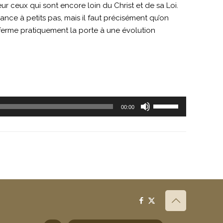
ur ceux qui sont encore loin du Christ et de sa Loi.
nce à petits pas, mais il faut précisément qu’on
 ferme pratiquement la porte à une évolution
Utilisez
00:00
les
flèches
haut/bas
pour
augmenter
ou
diminuer
le
volume.