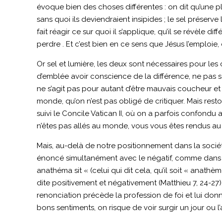
évoque bien des choses différentes : on dit qu’une plais
sans quoi ils deviendraient insipides ; le sel préserve
fait réagir ce sur quoi il s’applique, qu’il se révèle di
perdre . Et c’est bien en ce sens que Jésus l’emploie, ca
Or sel et lumière, les deux sont nécessaires pour le
d’emblée avoir conscience de la différence, ne pas se
ne s’agit pas pour autant d’être mauvais coucheur et
monde, qu’on n’est pas obligé de critiquer. Mais res
suivi le Concile Vatican II, où on a parfois confond
n’êtes pas allés au monde, vous vous êtes rendus au 
Mais, au-delà de notre positionnement dans la société, 
énoncé simultanément avec le négatif, comme dans les
anathéma sit « (celui qui dit cela, qu’il soit « anathè
dite positivement et négativement (Matthieu 7, 24-27
renonciation précède la profession de foi et lui don
bons sentiments, on risque de voir surgir un jour ou 