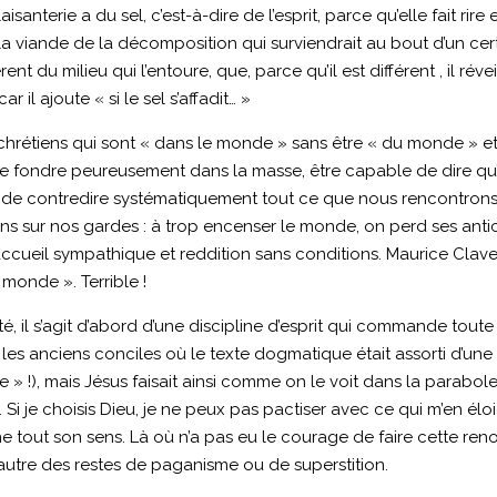
anterie a du sel, c’est-à-dire de l’esprit, parce qu’elle fait rire 
 la viande de la décomposition qui surviendrait au bout d’un certa
fférent du milieu qui l’entoure, que, parce qu’il est différent , il 
r il ajoute « si le sel s’affadit… »
s chrétiens qui sont « dans le monde » sans être « du monde » et
 fondre peureusement dans la masse, être capable de dire qu’on 
 de contredire systématiquement tout ce que nous rencontrons : 
tons sur nos gardes : à trop encenser le monde, on perd ses ant
u accueil sympathique et reddition sans conditions. Maurice Clav
monde ». Terrible !
il s’agit d’abord d’une discipline d’esprit qui commande toute not
 anciens conciles où le texte dogmatique était assorti d’une li
me » !), mais Jésus faisait ainsi comme on le voit dans la parabol
). Si je choisis Dieu, je ne peux pas pactiser avec ce qui m’en 
ne tout son sens. Là où n’a pas eu le courage de faire cette ren
l’autre des restes de paganisme ou de superstition.