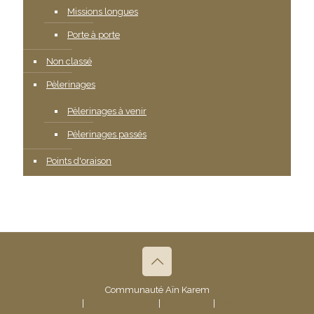
Missions longues
Porte à porte
Non classé
Pèlerinages
Pèlerinages à venir
Pèlerinages passés
Points d'oraison
Communauté Aïn Karem
Contact
|
Mentions légales
|
Plan du site
|
Politique de