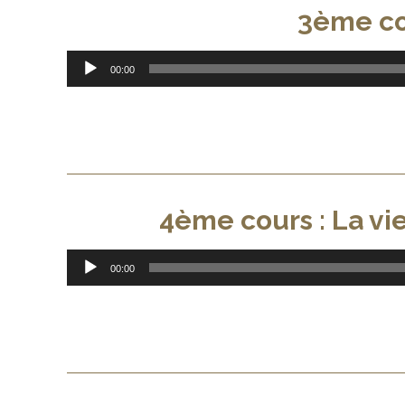
3ème cou
Lecteur
00:00
audio
4ème cours : La vie 
Lecteur
00:00
audio