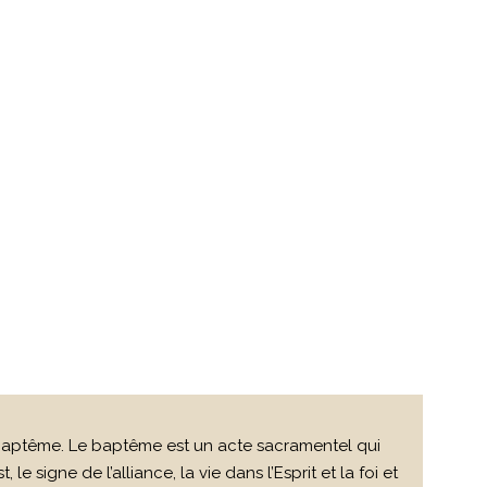
 du baptême. Le baptême est un acte sacramentel qui
le signe de l’alliance, la vie dans l’Esprit et la foi et