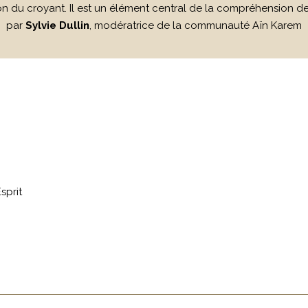
on du croyant. Il est un élément central de la compréhension de 
par
Sylvie Dullin
, modératrice de la communauté Aïn Karem
sprit