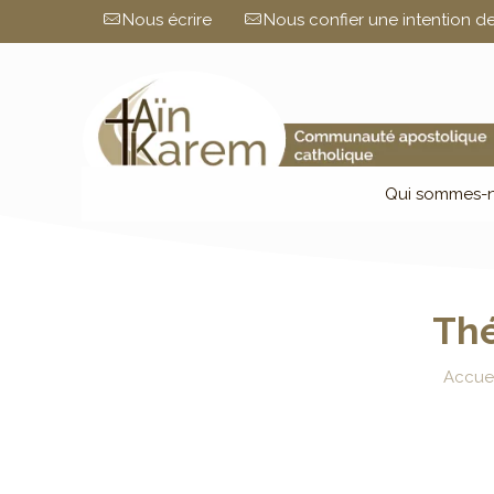
Nous écrire
Nous confier une intention de
Qui sommes-n
Thé
Accuei