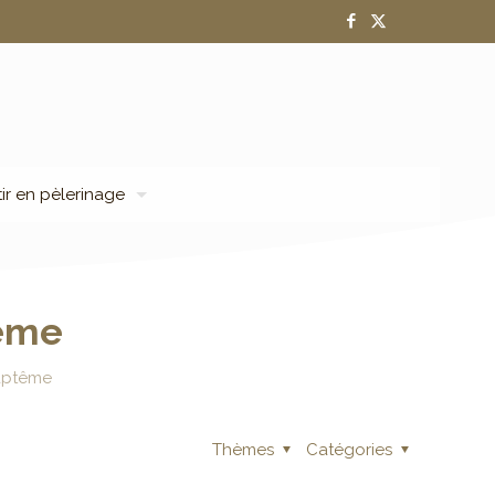
tir en pèlerinage
tême
baptême
Thèmes
Catégories