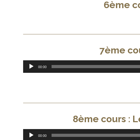
6ème co
7ème cou
Lecteur
00:00
audio
8ème cours : 
Lecteur
00:00