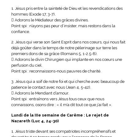
1. Jésus pris entre la sainteté de Dieu et les revendications des
hommes (Exode 17, 3-7).
 Adorons le Médiateur des grâces divines.
Point spi : n’ayons pas peur d’insister, mais restons dans la
confiance.
2. Jésus qui verse son Saint Esprit dans nos cœurs, qui nous fait
déjà goûter dans le temps de notre pèlerinage sur terre les
premiers dons de sa grâce (Romains 5, 1-2.5-8).
 Adorons le divin Chirurgien qui implante en nos cœurs une
perfusion du ciel.
Point spi : reconnaissons-nous pauvres de charité.
3. Jésus qui a soif de notre foi et qui cherche avec beaucoup de
patience le contact avec nous (Jean 4, 5-42).
 Adorons le Mendiant d’amour.
Point spi : entraînons vers Jésus tous ceux que nous
connaissons, osons dire : « il m’a dit tout ce que j’ai fait ».
Lundi de la IIIe semaine de Carême : Le rejet de
Nazareth (Luc 4, 24-30)
1. Jésus triste devant ses compatriotes incompréhensifs et