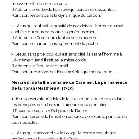
mouvements de notre volonté.
 Adorons le Verbe de Lumière qui perce nos obscurités.
Point spi : restons dans la dynamique du pardon.
2. Jésus qui seul sait la gravité de nos dettes, l’horreur du mal
caché et qui nous pardonne si généreusement.
 Adorons ce Cœur qui a tant aimé les hommes.
Point spi : ne parlons pas légèrement du péché.
3. Jésus, sans pitié pour qui est sans pitié, laissant l’homme à
lui-même quand il refuse la miséricorde.
 Adorons le Dieu saint d’Israël.
Point spi : tremblons de décevoir Celui que nous aimons.
Mercredi de la IIIe semaine de Carême : La permanence
de la Torah (Matthieu 5, 17-19)
1. Jésus observateur fidèle de la Loi, aimant couler sa vie dans
les préceptes de la Loi, sans raideur, sans ostentation.
 Reconnaissons le « Religieux de Dieu ».
Point spi : faisons de l’imitation concrète de Jésus le principe de
tous nos actes.
2. Jésus qui « accomplit » la Loi, qui la porte à son ultime
perfection par le sacrifice de la Croix.