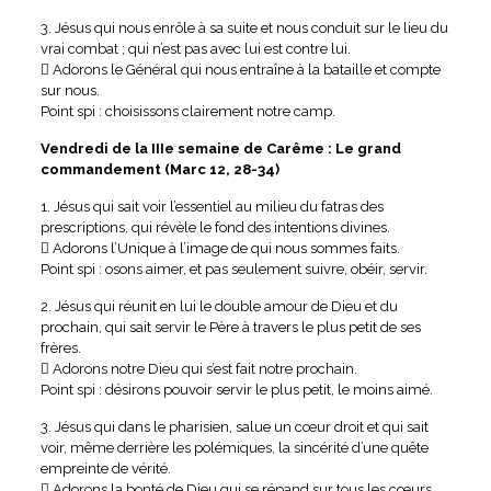
3. Jésus qui nous enrôle à sa suite et nous conduit sur le lieu du
vrai combat ; qui n’est pas avec lui est contre lui.
 Adorons le Général qui nous entraîne à la bataille et compte
sur nous.
Point spi : choisissons clairement notre camp.
Vendredi de la IIIe semaine de Carême : Le grand
commandement (Marc 12, 28-34)
1. Jésus qui sait voir l’essentiel au milieu du fatras des
prescriptions, qui révèle le fond des intentions divines.
 Adorons l’Unique à l’image de qui nous sommes faits.
Point spi : osons aimer, et pas seulement suivre, obéir, servir.
2. Jésus qui réunit en lui le double amour de Dieu et du
prochain, qui sait servir le Père à travers le plus petit de ses
frères.
 Adorons notre Dieu qui s’est fait notre prochain.
Point spi : désirons pouvoir servir le plus petit, le moins aimé.
3. Jésus qui dans le pharisien, salue un cœur droit et qui sait
voir, même derrière les polémiques, la sincérité d’une quête
empreinte de vérité.
 Adorons la bonté de Dieu qui se répand sur tous les cœurs.