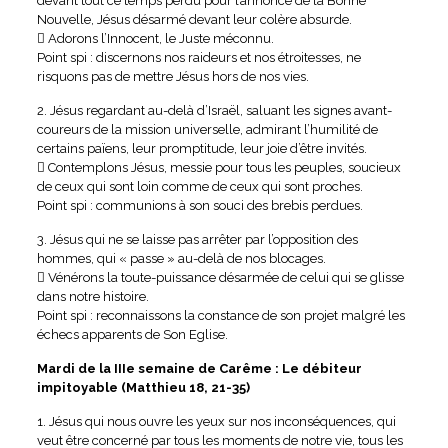
devant tout ce temps perdu pour l’annonce de la Bonne
Nouvelle, Jésus désarmé devant leur colère absurde.
 Adorons l’Innocent, le Juste méconnu.
Point spi : discernons nos raideurs et nos étroitesses, ne
risquons pas de mettre Jésus hors de nos vies.
2. Jésus regardant au-delà d’Israël, saluant les signes avant-
coureurs de la mission universelle, admirant l’humilité de
certains païens, leur promptitude, leur joie d’être invités.
 Contemplons Jésus, messie pour tous les peuples, soucieux
de ceux qui sont loin comme de ceux qui sont proches.
Point spi : communions à son souci des brebis perdues.
3. Jésus qui ne se laisse pas arrêter par l’opposition des
hommes, qui « passe » au-delà de nos blocages.
 Vénérons la toute-puissance désarmée de celui qui se glisse
dans notre histoire.
Point spi : reconnaissons la constance de son projet malgré les
échecs apparents de Son Eglise.
Mardi de la IIIe semaine de Carême : Le débiteur
impitoyable (Matthieu 18, 21-35)
1. Jésus qui nous ouvre les yeux sur nos inconséquences, qui
veut être concerné par tous les moments de notre vie, tous les