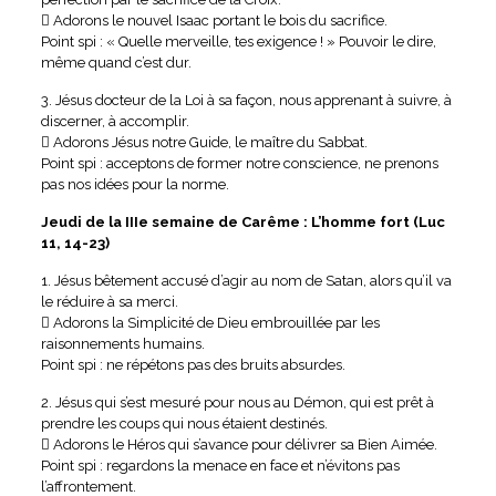
 Adorons le nouvel Isaac portant le bois du sacrifice.
Point spi : « Quelle merveille, tes exigence ! » Pouvoir le dire,
même quand c’est dur.
3. Jésus docteur de la Loi à sa façon, nous apprenant à suivre, à
discerner, à accomplir.
 Adorons Jésus notre Guide, le maître du Sabbat.
Point spi : acceptons de former notre conscience, ne prenons
pas nos idées pour la norme.
Jeudi de la IIIe semaine de Carême : L’homme fort (Luc
11, 14-23)
1. Jésus bêtement accusé d’agir au nom de Satan, alors qu’il va
le réduire à sa merci.
 Adorons la Simplicité de Dieu embrouillée par les
raisonnements humains.
Point spi : ne répétons pas des bruits absurdes.
2. Jésus qui s’est mesuré pour nous au Démon, qui est prêt à
prendre les coups qui nous étaient destinés.
 Adorons le Héros qui s’avance pour délivrer sa Bien Aimée.
Point spi : regardons la menace en face et n’évitons pas
l’affrontement.