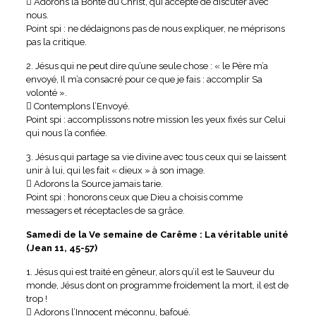
 Adorons la Bonté du Christ, qui accepte de discuter avec
nous.
Point spi : ne dédaignons pas de nous expliquer, ne méprisons
pas la critique.
2. Jésus qui ne peut dire qu’une seule chose : « le Père m’a
envoyé, Il m’a consacré pour ce que je fais : accomplir Sa
volonté ».
 Contemplons l’Envoyé.
Point spi : accomplissons notre mission les yeux fixés sur Celui
qui nous l’a confiée.
3. Jésus qui partage sa vie divine avec tous ceux qui se laissent
unir à lui, qui les fait « dieux » à son image.
 Adorons la Source jamais tarie.
Point spi : honorons ceux que Dieu a choisis comme
messagers et réceptacles de sa grâce.
Samedi de la Ve semaine de Carême : La véritable unité
(Jean 11, 45-57)
1. Jésus qui est traité en gêneur, alors qu’il est le Sauveur du
monde, Jésus dont on programme froidement la mort, il est de
trop !
 Adorons l’Innocent méconnu, bafoué.