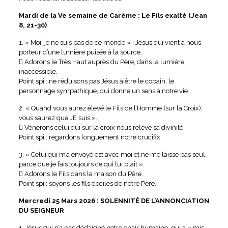
Mardi de la Ve semaine de Carême : Le Fils exalté (Jean
8, 21-30)
1. « Moi, je ne suis pas de ce monde » : Jésus qui vient à nous
porteur d’une lumière puisée à la source.
 Adorons le Très Haut auprès du Père, dans la lumière
inaccessible.
Point spi : ne réduisons pas Jésus à être le copain, le
personnage sympathique, qui donne un sens à notre vie.
2. « Quand vous aurez élevé le Fils de l’Homme (sur la Croix),
vous saurez que JE suis ».
 Vénérons celui qui sur la croix nous relève sa divinité.
Point spi : regardons longuement notre crucifix.
3. « Celui qui m’a envoyé est avec moi et ne me laisse pas seul,
parce que je fais toujours ce qui lui plait ».
 Adorons le Fils dans la maison du Père.
Point spi : soyons les fils dociles de notre Père.
Mercredi 25 Mars 2026 : SOLENNITÉ DE L’ANNONCIATION
DU SEIGNEUR
1. Jésus qui n’a pas dédaigné notre chair humaine, qui a « mis