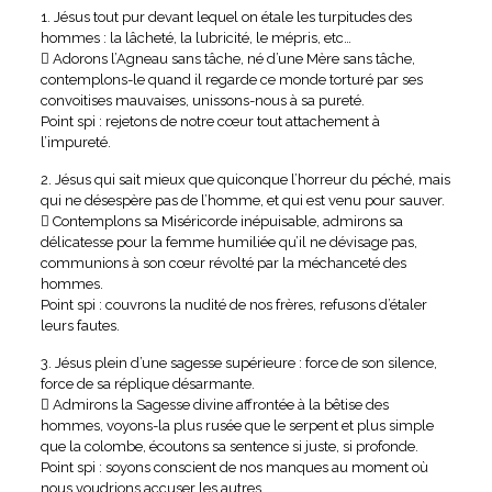
1. Jésus tout pur devant lequel on étale les turpitudes des
hommes : la lâcheté, la lubricité, le mépris, etc…
 Adorons l’Agneau sans tâche, né d’une Mère sans tâche,
contemplons-le quand il regarde ce monde torturé par ses
convoitises mauvaises, unissons-nous à sa pureté.
Point spi : rejetons de notre cœur tout attachement à
l’impureté.
2. Jésus qui sait mieux que quiconque l’horreur du péché, mais
qui ne désespère pas de l’homme, et qui est venu pour sauver.
 Contemplons sa Miséricorde inépuisable, admirons sa
délicatesse pour la femme humiliée qu’il ne dévisage pas,
communions à son cœur révolté par la méchanceté des
hommes.
Point spi : couvrons la nudité de nos frères, refusons d’étaler
leurs fautes.
3. Jésus plein d’une sagesse supérieure : force de son silence,
force de sa réplique désarmante.
 Admirons la Sagesse divine affrontée à la bêtise des
hommes, voyons-la plus rusée que le serpent et plus simple
que la colombe, écoutons sa sentence si juste, si profonde.
Point spi : soyons conscient de nos manques au moment où
nous voudrions accuser les autres.