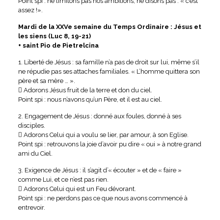
Point spi : ne limitons pas nos ambitions, ne disons pas : « c’est
assez !».
Mardi de la XXVe semaine du Temps Ordinaire : Jésus et
les siens (Luc 8, 19-21)
+ saint Pio de Pietrelcina
1. Liberté de Jésus : sa famille n’a pas de droit sur lui, même s’il
ne répudie pas ses attaches familiales. « L’homme quittera son
père et sa mère … ».
 Adorons Jésus fruit de la terre et don du ciel.
Point spi : nous n’avons qu’un Père, et il est au ciel.
2. Engagement de Jésus : donné aux foules, donné à ses
disciples.
 Adorons Celui qui a voulu se lier, par amour, à son Eglise.
Point spi : retrouvons la joie d’avoir pu dire « oui » à notre grand
ami du Ciel.
3. Exigence de Jésus : il s’agit d’« écouter » et de « faire »
comme Lui, et ce n’est pas rien.
 Adorons Celui qui est un Feu dévorant.
Point spi : ne perdons pas ce que nous avons commencé à
entrevoir.