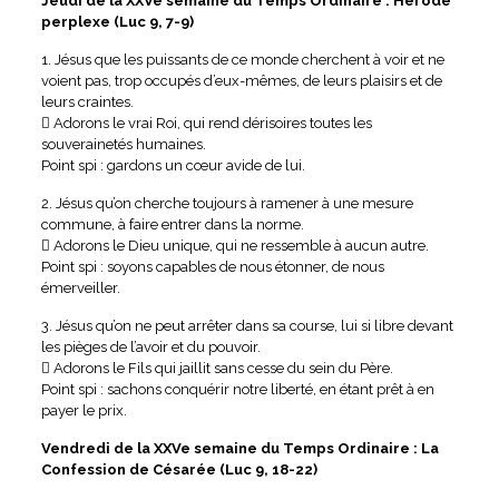
Jeudi de la XXVe semaine du Temps Ordinaire : Hérode
perplexe (Luc 9, 7-9)
1. Jésus que les puissants de ce monde cherchent à voir et ne
voient pas, trop occupés d’eux-mêmes, de leurs plaisirs et de
leurs craintes.
 Adorons le vrai Roi, qui rend dérisoires toutes les
souverainetés humaines.
Point spi : gardons un cœur avide de lui.
2. Jésus qu’on cherche toujours à ramener à une mesure
commune, à faire entrer dans la norme.
 Adorons le Dieu unique, qui ne ressemble à aucun autre.
Point spi : soyons capables de nous étonner, de nous
émerveiller.
3. Jésus qu’on ne peut arrêter dans sa course, lui si libre devant
les pièges de l’avoir et du pouvoir.
 Adorons le Fils qui jaillit sans cesse du sein du Père.
Point spi : sachons conquérir notre liberté, en étant prêt à en
payer le prix.
Vendredi de la XXVe semaine du Temps Ordinaire : La
Confession de Césarée (Luc 9, 18-22)