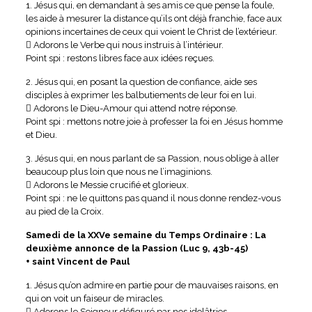
1. Jésus qui, en demandant à ses amis ce que pense la foule,
les aide à mesurer la distance qu’ils ont déjà franchie, face aux
opinions incertaines de ceux qui voient le Christ de l’extérieur.
 Adorons le Verbe qui nous instruis à l’intérieur.
Point spi : restons libres face aux idées reçues.
2. Jésus qui, en posant la question de confiance, aide ses
disciples à exprimer les balbutiements de leur foi en lui.
 Adorons le Dieu-Amour qui attend notre réponse.
Point spi : mettons notre joie à professer la foi en Jésus homme
et Dieu.
3. Jésus qui, en nous parlant de sa Passion, nous oblige à aller
beaucoup plus loin que nous ne l’imaginions.
 Adorons le Messie crucifié et glorieux.
Point spi : ne le quittons pas quand il nous donne rendez-vous
au pied de la Croix.
Samedi de la XXVe semaine du Temps Ordinaire : La
deuxième annonce de la Passion (Luc 9, 43b-45)
+ saint Vincent de Paul
1. Jésus qu’on admire en partie pour de mauvaises raisons, en
qui on voit un faiseur de miracles.
 Adorons le Seigneur défiguré par nos idolâtries.