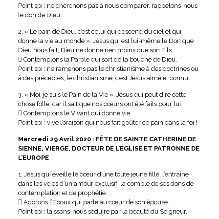
Point spi : ne cherchons pas à nous comparer, rappelons-nous
le don de Dieu.
2. « Le pain de Dieu, c’est celui qui descend du ciel et qui
donne la vie au monde ». Jésus qui est lui-même le Don que
Dieu nous fait, Dieu ne donne rien moins que son Fils.
 Contemplons la Parole qui sort de la bouche de Dieu.
Point spi : ne ramenons pas le christianisme à des doctrines ou
à des préceptes, le christianisme, c’est Jésus aimé et connu.
3. « Moi, je suis le Pain de la Vie ». Jésus qui peut dire cette
chose folle, car il sait que nos cœurs ont été faits pour lui.
 Contemplons le Vivant qui donne vie.
Point spi : vive l’oraison qui nous fait goûter ce pain dans la foi !
Mercredi 29 Avril 2020 : FÊTE DE SAINTE CATHERINE DE
SIENNE, VIERGE, DOCTEUR DE L’ÉGLISE ET PATRONNE DE
L’EUROPE
1. Jésus qui éveille le cœur d’une toute jeune fille, l’entraîne
dans les voies d’un amour exclusif, la comble de ses dons de
contemplation et de prophétie.
 Adorons l’Epoux qui parle au cœur de son épouse.
Point spi : laissons-nous séduire par la beauté du Seigneur.