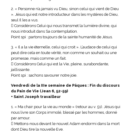
2. « Personne n’a jamais vu Dieu, sinon celui qui vient de Dieu
». Jésus qui est notre introducteur dans les mystères de Dieu,
seul Il les a vus.
 Considérons Celui qui nous transmet la lumière divine, qui
nous introduit dans Sa contemplation.
Point spi : partons toujours de la sainte humanité de Jésus.
3. « Il a la vie éternelle, celui qui croit ». L’audace de celui qui
peut dire cela en toute vérité, non comme un souhait ou une
promesse, mais comme un fait.
 Considérons Celui qui est la Vie, pleine, surabondante,
jaillissante.
Point spi : sachons savourer notre joie.
Vendredi de la IIIe semaine de Pâques : Fin du discours
du Pain de Vie (Jean 6, 52-59)
+ Saint Joseph travailleur
1. « Ma chair pour la vie au monde » (retour au v. 51). Jésus qui
nous livre son Corps immolé, blessé par les hommes, donné
par amour.
 Mettons-nous devant le nouvel Adam endormi dans la mort
dont Dieu tire la nouvelle Eve.