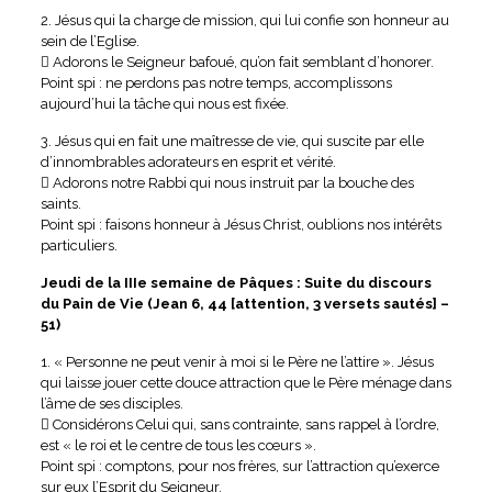
2. Jésus qui la charge de mission, qui lui confie son honneur au
sein de l’Eglise.
 Adorons le Seigneur bafoué, qu’on fait semblant d’honorer.
Point spi : ne perdons pas notre temps, accomplissons
aujourd’hui la tâche qui nous est fixée.
3. Jésus qui en fait une maîtresse de vie, qui suscite par elle
d’innombrables adorateurs en esprit et vérité.
 Adorons notre Rabbi qui nous instruit par la bouche des
saints.
Point spi : faisons honneur à Jésus Christ, oublions nos intérêts
particuliers.
Jeudi de la IIIe semaine de Pâques : Suite du discours
du Pain de Vie (Jean 6, 44 [attention, 3 versets sautés] –
51)
1. « Personne ne peut venir à moi si le Père ne l’attire ». Jésus
qui laisse jouer cette douce attraction que le Père ménage dans
l’âme de ses disciples.
 Considérons Celui qui, sans contrainte, sans rappel à l’ordre,
est « le roi et le centre de tous les cœurs ».
Point spi : comptons, pour nos frères, sur l’attraction qu’exerce
sur eux l’Esprit du Seigneur.