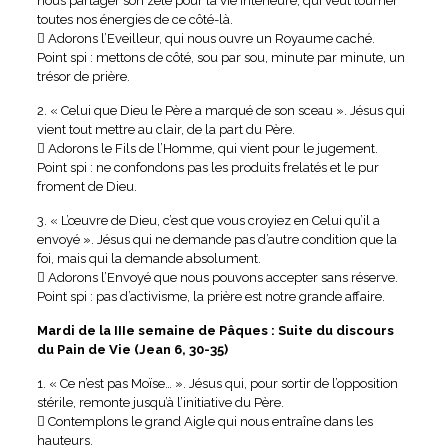
nous partager son zèle pour la vie intérieure, qui veut tourner
toutes nos énergies de ce côté-là.
 Adorons l’Eveilleur, qui nous ouvre un Royaume caché.
Point spi : mettons de côté, sou par sou, minute par minute, un
trésor de prière.
2. « Celui que Dieu le Père a marqué de son sceau ». Jésus qui
vient tout mettre au clair, de la part du Père.
 Adorons le Fils de l’Homme, qui vient pour le jugement.
Point spi : ne confondons pas les produits frelatés et le pur
froment de Dieu.
3. « L’œuvre de Dieu, c’est que vous croyiez en Celui qu’il a
envoyé ». Jésus qui ne demande pas d’autre condition que la
foi, mais qui la demande absolument.
 Adorons l’Envoyé que nous pouvons accepter sans réserve.
Point spi : pas d’activisme, la prière est notre grande affaire.
Mardi de la IIIe semaine de Pâques : Suite du discours
du Pain de Vie (Jean 6, 30-35)
1. « Ce n’est pas Moïse… ». Jésus qui, pour sortir de l’opposition
stérile, remonte jusqu’à l’initiative du Père.
 Contemplons le grand Aigle qui nous entraîne dans les
hauteurs.