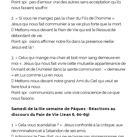
Point spi : pas d’amour vrai des autres sans acceptation qu’ils
nous fassent souffrir.
2. « Si vous ne mangez pas la chair du Fils de l’homme ».
Jésus qui nous fait communier à sa vie plus forte que la mort.
 Mettons-nous devant le Pain de Vie qui est le Ressuscité
débordant de vie.
Point spi : osons affirmer notre foi dans la présence réelle :
Jésus est là !
3. « Celui qui mange ma chair et boit mon sang demeure en
moi ». Jésus qui nous fait vivre cette mutuelle appartenance de
l’Amant et de l’Aimé(e) dans la sainte communion : « demeurer
» en Lui comme Lui en nous.
 Mettons-nous devant notre grand Ami du Ciel qui veut se
faire tout à nous.
Point spi : communions avec une vive conscience de ce que
nous faisons.
Samedi de la IIIe semaine de Pâques : Réactions au
discours du Pain de Vie (Jean 6, 60-69)
1. « Cela vous scandalise ? ». Jésus confronté à la critique, aux
récriminations et à l’abandon de ses amis.
 Admirons le Dieu fort, qui ne se laisse pas impressionner par