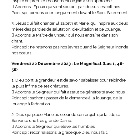
inspire ce premier mouvement de joie à son approche.
 Adorons l’Epoux qui vient sautant par-dessus les collines.
Point spi : aimons prier longuement devant le Saint Sacrement.
3. Jésus qui fait chanter Elizabeth et Marie, qui inspire aux deux
mères des paroles de salutation, d’exultation et de louange.
 Adorons le Maître de Chœur qui nous entraîne dans son
chant.
Point spi : ne retenons pas nos lèvres quand le Seigneur inonde
nos cœurs.
Vendredi 22 Décembre 2023 : Le Magnificat (Luc 1, 46-
56)
1. Dieu dont la grandeur est de savoir s’abaisser pour rejoindre
la plus infime de ses créatures.
 Adorons le Seigneur qui fait assaut de générosité avec nous.
Point spi : sachons passer de la demande à la louange, de la
louange à l’adoration.
2. Dieu qui place Marie au cœur de son projet, qui fait de sa
Servante une très grande Dame.
 Adorons le Seigneur qui élève les humbles.
Point spi : reconnaissons la grâce que Dieu nous fait.