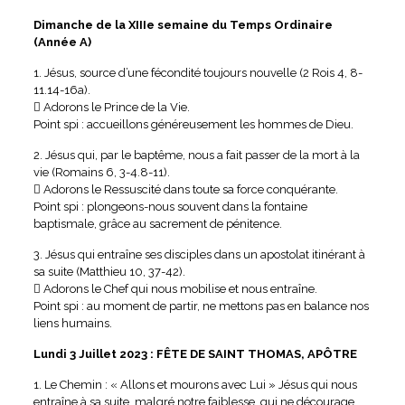
Dimanche de la XIIIe semaine du Temps Ordinaire
(Année A)
1. Jésus, source d’une fécondité toujours nouvelle (2 Rois 4, 8-
11.14-16a).
 Adorons le Prince de la Vie.
Point spi : accueillons généreusement les hommes de Dieu.
2. Jésus qui, par le baptême, nous a fait passer de la mort à la
vie (Romains 6, 3-4.8-11).
 Adorons le Ressuscité dans toute sa force conquérante.
Point spi : plongeons-nous souvent dans la fontaine
baptismale, grâce au sacrement de pénitence.
3. Jésus qui entraîne ses disciples dans un apostolat itinérant à
sa suite (Matthieu 10, 37-42).
 Adorons le Chef qui nous mobilise et nous entraîne.
Point spi : au moment de partir, ne mettons pas en balance nos
liens humains.
Lundi 3 Juillet 2023 : FÊTE DE SAINT THOMAS, APÔTRE
1. Le Chemin : « Allons et mourons avec Lui » Jésus qui nous
entraîne à sa suite, malgré notre faiblesse, qui ne décourage