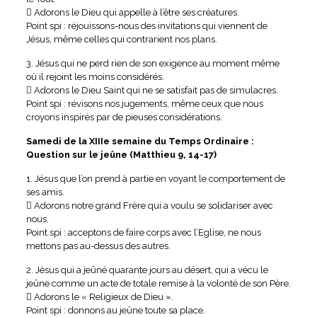
 Adorons le Dieu qui appelle à l’être ses créatures.
Point spi : réjouissons-nous des invitations qui viennent de
Jésus, même celles qui contrarient nos plans.
3. Jésus qui ne perd rien de son exigence au moment même
où il rejoint les moins considérés.
 Adorons le Dieu Saint qui ne se satisfait pas de simulacres.
Point spi : révisons nos jugements, même ceux que nous
croyons inspirés par de pieuses considérations.
Samedi de la XIIIe semaine du Temps Ordinaire :
Question sur le jeûne (Matthieu 9, 14-17)
1. Jésus que l’on prend à partie en voyant le comportement de
ses amis.
 Adorons notre grand Frère qui a voulu se solidariser avec
nous.
Point spi : acceptons de faire corps avec l’Eglise, ne nous
mettons pas au-dessus des autres.
2. Jésus qui a jeûné quarante jours au désert, qui a vécu le
jeûne comme un acte de totale remise à la volonté de son Père.
 Adorons le « Religieux de Dieu ».
Point spi : donnons au jeûne toute sa place.