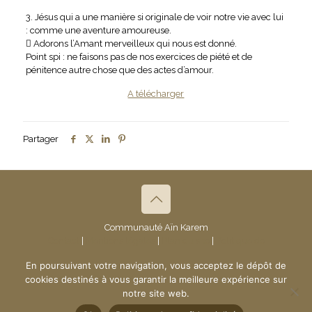
3. Jésus qui a une manière si originale de voir notre vie avec lui
: comme une aventure amoureuse.
 Adorons l’Amant merveilleux qui nous est donné.
Point spi : ne faisons pas de nos exercices de piété et de
pénitence autre chose que des actes d’amour.
A télécharger
Partager
Communauté Aïn Karem
Contact
|
Mentions légales
|
Plan du site
|
Politique de
confidentialité
- © 2019 Communauté Aïn Karem
En poursuivant votre navigation, vous acceptez le dépôt de
Création du site :
www.ndsi.fr
cookies destinés à vous garantir la meilleure expérience sur
notre site web.