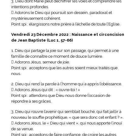
3. Dieu dont Marie peut déchiffrer les voies et comprendre les
intentions profondes.
 Adorons le Dieu qui poursuit son dessein, paradoxal et
mystérieusement cohérent.
Point spi : élargissons notre prière à l’échelle de toute l’Eglise.
Vendredi 23 Décembre 2022 : Naissance et circoncision
de Jean Baptiste (Luc 1, 57-66)
1. Dieu qui partage la joie sur son passage, qui permet à une
famille de connaître ce moment de douce lumière.
 Adorons Jésus, semeur de joie.
Point spi : acceptons que les autres soient mieux traités que
nous.
2. Dieu qui rend la parole à l’homme qui a appris l’obéissance.
 Adorons Jésus qui dit : « ouvre-toi ! »
Point spi : attendons que Dieu nous donne l’occasion de
répondre à ses grâces.
3. Dieu qui rouvre l’avenir qui semblait bouché, qui fait jaillir à
nouveau le souffle prophétique, « que sera donc cet enfant ? ».
 Adorons Jésus, le « Dieu qui vient », qui nous apporte l’inouï
de sa venue.
Point spi : acceptons de faire confiance, de croire les autres