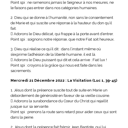
Point spi : ne ramenons jamais le Seigneur à nos mesures, ne
le faisons pas entrer dans nos catégories humaines.
2. Dieu qui se donne à l’humanité, non sans le consentement
de Marie et qui suscite une réponse à la hauteur du don qu’il
fait.
 Adorons le Dieu délicat, qui frappe à la porte avant d’entrer.
Point spi : soignons notre réponse, que notre Fiat soit heureux.
3. Dieu qui réalise ce qu’il dit : dans l’instant même où
s’exprime l’adhésion de la liberté humaine, il est là.
 Adorons le Dieu puissant qui dit et cela arrive : Fiat lux !
Point spi : croyons à la grâce qui nous est faite dans les
sacrements.
Mercredi 21 Décembre 2022 : La Visitation (Luc 1, 39-45)
1. Jésus dont la présence suscite tout de suite en Marie un
débordement de générosité en faveur de sa vieille cousine.
 Adorons la surabondance du Cœur du Christ qui rejaillit
jusque sur sa servante.
Point spi : prenons la route sans retard pour aider ceux qui sont
dans la peine.
2. Jésus dont la présence fait frémir Jean Baptiste, qui lui