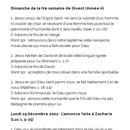
Dimanche de la IVe semaine de l’Avent (Année A)
1. Jésus conçu de l’Esprit Saint, né sans la volonté d’un homme,
ni vouloir de chair, et recevant d’une femme très pure tout le
patrimoine d’humanité dont il sera revêtu (Isaïe 7, 10-16).
 Adorons le fils de la Vierge.
Point spi : retrouvons dans notre baptême cette naissance
miraculeuse qui nous a faits exister pour Dieu.
2. Jésus héritier de David et de toute cette longue lignée
préparée pour lui (Romains 1, 1-7).
 Adorons le fils de David.
Point spi : acceptons de nous situer dans une famille spirituelle.
3. Jésus en qui Dieu vient parmi nous, se fait réellement l’un de
nous (Matthieu 1, 18-24).
 Adorons l’Emmanuel, le Dieu-parmi-nous.
Point spi : aimons cette humanité que le Fils de Dieu n’a pas
dédaigné de prendre pour lui.
Lundi 19 Décembre 2022 : L’annonce faite à Zacharie
(Luc 1, 5-25)
1. Dieu qui se manifeste secrètement dans le lieu le plus en