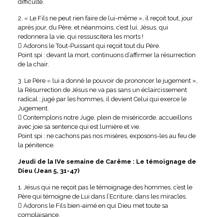
difficulté.
2. « Le Fils ne peut rien faire de lui-même », il reçoit tout, jour
après jour, du Père, et néanmoins, c’est lui, Jésus, qui
redonnera la vie, qui ressuscitera les morts !
 Adorons le Tout-Puissant qui reçoit tout du Père.
Point spi : devant la mort, continuons d’affirmer la résurrection
de la chair.
3. Le Père « lui a donné le pouvoir de prononcer le jugement »,
la Résurrection de Jésus ne va pas sans un éclaircissement
radical ; jugé par les hommes, il devient Celui qui exerce le
Jugement.
 Contemplons notre Juge, plein de miséricorde, accueillons
avec joie sa sentence qui est lumière et vie.
Point spi : ne cachons pas nos misères, exposons-les au feu de
la pénitence.
Jeudi de la IVe semaine de Carême : Le témoignage de
Dieu (Jean 5, 31-47)
1. Jésus qui ne reçoit pas le témoignage des hommes, c’est le
Père qui témoigne de Lui dans l’Ecriture, dans les miracles.
 Adorons le Fils bien-aimé en qui Dieu met toute sa
complaisance.