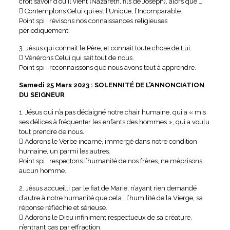
croit savoir d’où il vient (Nazareth, fils de Joseph), alors que …
 Contemplons Celui qui est l’Unique, l’Incomparable.
Point spi : révisons nos connaissances religieuses
périodiquement.
3. Jésus qui connait le Père, et connait toute chose de Lui.
 Vénérons Celui qui sait tout de nous.
Point spi : reconnaissons que nous avons tout à apprendre.
Samedi 25 Mars 2023 : SOLENNITÉ DE L’ANNONCIATION
DU SEIGNEUR
1. Jésus qui n’a pas dédaigné notre chair humaine, qui a « mis
ses délices à fréquenter les enfants des hommes », qui a voulu
tout prendre de nous.
 Adorons le Verbe incarné, immergé dans notre condition
humaine, un parmi les autres.
Point spi : respectons l’humanité de nos frères, ne méprisons
aucun homme.
2. Jésus accueilli par le fiat de Marie, n’ayant rien demandé
d’autre à notre humanité que cela : l’humilité de la Vierge, sa
réponse réfléchie et sérieuse.
 Adorons le Dieu infiniment respectueux de sa créature,
n’entrant pas par effraction.