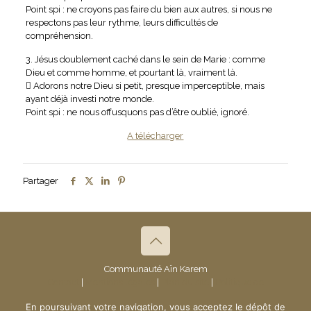
Point spi : ne croyons pas faire du bien aux autres, si nous ne
respectons pas leur rythme, leurs difficultés de
compréhension.
3. Jésus doublement caché dans le sein de Marie : comme
Dieu et comme homme, et pourtant là, vraiment là.
 Adorons notre Dieu si petit, presque imperceptible, mais
ayant déjà investi notre monde.
Point spi : ne nous offusquons pas d’être oublié, ignoré.
A télécharger
Partager
Communauté Aïn Karem
Contact
|
Mentions légales
|
Plan du site
|
Politique de
confidentialité
- © 2019 Communauté Aïn Karem
En poursuivant votre navigation, vous acceptez le dépôt de
Création du site :
www.ndsi.fr