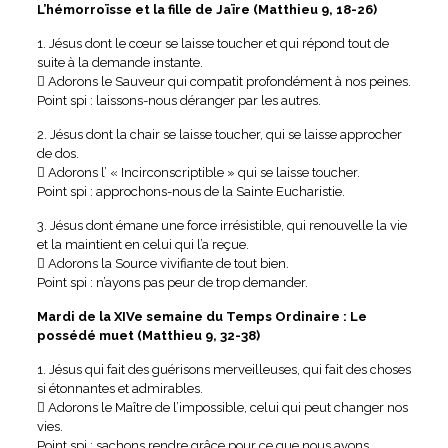
L’hémorroïsse et la fille de Jaïre (Matthieu 9, 18-26)
1. Jésus dont le cœur se laisse toucher et qui répond tout de
suite à la demande instante.
 Adorons le Sauveur qui compatit profondément à nos peines.
Point spi : laissons-nous déranger par les autres.
2. Jésus dont la chair se laisse toucher, qui se laisse approcher
de dos.
 Adorons l’ « Incirconscriptible » qui se laisse toucher.
Point spi : approchons-nous de la Sainte Eucharistie.
3. Jésus dont émane une force irrésistible, qui renouvelle la vie
et la maintient en celui qui l’a reçue.
 Adorons la Source vivifiante de tout bien.
Point spi : n’ayons pas peur de trop demander.
Mardi de la XIVe semaine du Temps Ordinaire : Le
possédé muet (Matthieu 9, 32-38)
1. Jésus qui fait des guérisons merveilleuses, qui fait des choses
si étonnantes et admirables.
 Adorons le Maître de l’impossible, celui qui peut changer nos
vies.
Point spi : sachons rendre grâce pour ce que nous avons