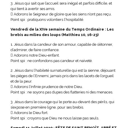
3. Jésus qui sait que l’accueil sera inégal et parfois difficile, et
qui tient à avertir ses amis.
 Adorons le Seigneur de gloire que les siens n’ont pas reçu.
Point spi : pratiquons volontiers l’hospitalité.
Vendredi de la XIVe semaine du Temps Ordinaire : Les
brebis au milieu des loups (Matthieu 10, 16-23)
1. Jésus dans la candeur de son amour, capable de s’étonner,
d’admirer, de faire confiance.
 Adorons notre Dieu-enfant.
Point spi : ne confondons pas candeur et naïveté.
2. Jésus dans l’habileté surnaturelle qui est la sienne, déjouant
les pièges de l’Ennemi, jamais pris dans les lacets de l’orgueil
et de la peur.
 Adorons l’Infinie prudence de notre Dieu.
Point spi : ne soyons pas dupes des flatteries ni des menaces.
3. Jésus dans le courage qui le porte au-devant des périls, qui
s’expose en première ligne, pour ses brebis.
 Adorons le Dieu fort.
Point spi : croyons que Dieu ne nous laisse pas seuls.
Samedi 11 Juillet 2020 : FÊTE DE SAINT BENOÎT, ABBÉ ET