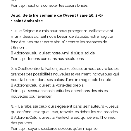
Point spi : sachons consoler les cœurs brisés.
Jeudi de la Ire semaine de l’Avent (Isaïe 26, 1-6)
+ saint Ambroise
1. « Le Seigneur a mis pour nous protéger muraille et avant-
mur ». Jésus qui sait notre besoin de stabilité, notre fragilité
foncière. Ses bras : notre abri sûr contre les menaces de
l’Ennemi.
 Adorons Celui qui est notre Ami, si sûr, si solide.
Point spi : tenons bon dans nos résolutions.
2. « Qu’elle entre, la Nation juste ». Jésus qui nous ouvre toutes
grandes des possibilités nouvelles et vraiment incroyables, qui
nous fait entrer dans ses palais d’une inimaginable beauté.
 Adorons Celui qui est la Porte des brebis.
Point spi : secouons nos habitudes, cherchons des pistes
nouvelles pour avancer.
3. « Il a rabaissé ceux qui siégeaient dans les hauteurs ». Jésus
qui confond les orgueilleux, renvoie les riches les mains vides.
 Adorons Celui qui est la Fierté d’Israël, qui défend l’honneur
des pauvres.
Point spi : soyons solidaires de ceux qu’on méprise.