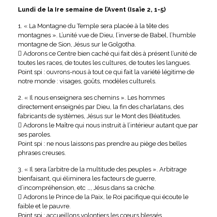
Lundi de la Ire semaine de l’Avent (Isaïe 2, 1-5)
1. « La Montagne du Temple sera placée à la tête des
montagnes ». L’unité vue de Dieu, l’inverse de Babel, l’humble
montagne de Sion, Jésus sur le Golgotha.
 Adorons ce Centre bien caché qui fait dès à présent l’unité de
toutes les races, de toutes les cultures, de toutes les langues.
Point spi : ouvrons-nous à tout ce qui fait la variété légitime de
notre monde : visages, goûts, modèles culturels.
2. « Il nous enseignera ses chemins ». Les hommes
directement enseignés par Dieu, la fin des charlatans, des
fabricants de systèmes, Jésus sur le Mont des Béatitudes.
 Adorons le Maître qui nous instruit à l’intérieur autant que par
ses paroles.
Point spi : ne nous laissons pas prendre au piège des belles
phrases creuses.
3. « Il sera l’arbitre de la multitude des peuples ». Arbitrage
bienfaisant, qui éliminera les facteurs de guerre,
d’incompréhension, etc …, Jésus dans sa crèche.
 Adorons le Prince de la Paix, le Roi pacifique qui écoute le
faible et le pauvre.
Point spi : accueillons volontiers les cœurs blessés.