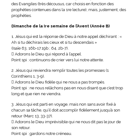
des Evangiles (très décousus, car choisis en fonction des
prophéties contenues dans la 1re lecture), mais, justement, des
prophéties.
Dimanche de la Ire semaine de l’Avent (Année B)
1. Jésus qui est la réponse de Dieu à notre appel déchirant : «
Ah si tu déchirais les cieux et si tu descendais »
(Isaïe 63, 16b-17.19b ; 64, 2b-7).
 Adorons le Dieu qui répond à l’appel.
Point spi : continuons de crier vers lui notre attente.
2. Jésus qui reviendra remplir toutes les promesses (1
Corinthiens 1, 3-9).
 Adorons le Dieu fidèle qui ne nous a pas trompés.
Point spi : ne nous relâchons pas en nous disant que c’est trop
long et que rien ne viendra.
3. Jésus qui est parti en voyage, mais non sans avoir fixé à
chacun sa tâche, qu’il doit accomplir fidèlement jusqu’à son
retour (Marc 13, 33-37).
 Adorons le Dieu imprévisible qui ne nous dit pas le jour de
son retour.
Point spi : gardons notre créneau.