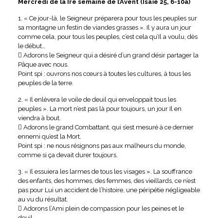
Mercredi de la Ire semaine de l’Avent (Isaïe 25, 6-10a)
1. « Ce jour-là, le Seigneur préparera pour tous les peuples sur
sa montagne un festin de viandes grasses ». Il y aura un jour
comme cela, pour tous les peuples, c’est cela qu’Il a voulu, dès
le début…
 Adorons le Seigneur qui a désiré d’un grand désir partager la
Pâque avec nous.
Point spi : ouvrons nos cœurs à toutes les cultures, à tous les
peuples de la terre.
2. « Il enlèvera le voile de deuil qui enveloppait tous les
peuples ». La mort n’est pas là pour toujours, un jour Il en
viendra à bout.
 Adorons le grand Combattant, qui s’est mesuré à ce dernier
ennemi qu’est la Mort.
Point spi : ne nous résignons pas aux malheurs du monde,
comme si ça devait durer toujours.
3. « Il essuiera les larmes de tous les visages ». La souffrance
des enfants, des hommes, des femmes, des vieillards, ce n’est
pas pour Lui un accident de l’histoire, une péripétie négligeable
au vu du résultat.
 Adorons l’Ami plein de compassion pour les peines et le
deuil.