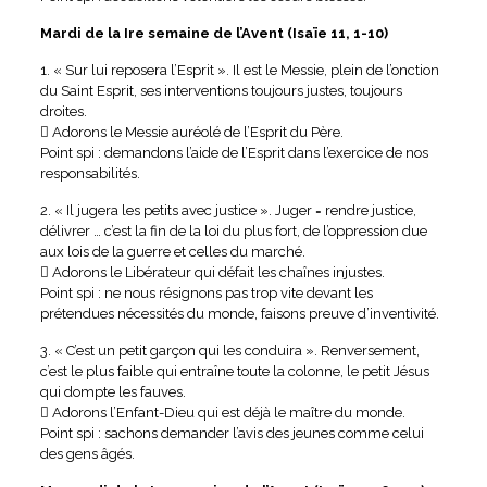
Mardi de la Ire semaine de l’Avent (Isaïe 11, 1-10)
1. « Sur lui reposera l’Esprit ». Il est le Messie, plein de l’onction
du Saint Esprit, ses interventions toujours justes, toujours
droites.
 Adorons le Messie auréolé de l’Esprit du Père.
Point spi : demandons l’aide de l’Esprit dans l’exercice de nos
responsabilités.
2. « Il jugera les petits avec justice ». Juger = rendre justice,
délivrer … c’est la fin de la loi du plus fort, de l’oppression due
aux lois de la guerre et celles du marché.
 Adorons le Libérateur qui défait les chaînes injustes.
Point spi : ne nous résignons pas trop vite devant les
prétendues nécessités du monde, faisons preuve d’inventivité.
3. « C’est un petit garçon qui les conduira ». Renversement,
c’est le plus faible qui entraîne toute la colonne, le petit Jésus
qui dompte les fauves.
 Adorons l’Enfant-Dieu qui est déjà le maître du monde.
Point spi : sachons demander l’avis des jeunes comme celui
des gens âgés.