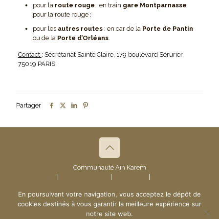
pour la
route rouge
: en train
gare Montparnasse
pour la route rouge ;
pour les
autres routes
: en car de la
Porte de Pantin
ou de la
Porte d’Orléans
.
Contact
: Secrétariat Sainte Claire, 179 boulevard Sérurier,
75019 PARIS
Partager
Communauté Aïn Karem
Contact
|
Mentions légales
|
Plan du site
|
Politique de
confidentialité
- © 2019 Communauté Aïn Karem
En poursuivant votre navigation, vous acceptez le dépôt de
Création du site :
www.ndsi.fr
cookies destinés à vous garantir la meilleure expérience sur
notre site web.