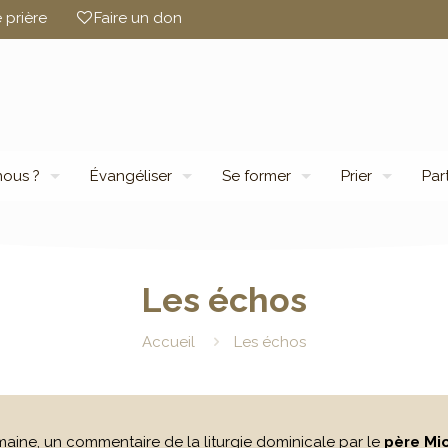
 prière
Faire un don
ous ?
Évangéliser
Se former
Prier
Par
Les échos
Accueil
Les échos
ine, un commentaire de la liturgie dominicale par le
père Mi