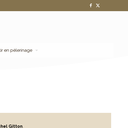
tir en pèlerinage
chel Gitton
.