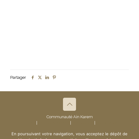
Partager
Communauté Aïn Karem
Contact
|
Mentions légales
|
Plan du site
|
Politique de
confidentialité
- © 2019 Communauté Aïn Karem
En poursuivant votre navigation, vous acceptez le dépôt de
Création du site :
www.ndsi.fr