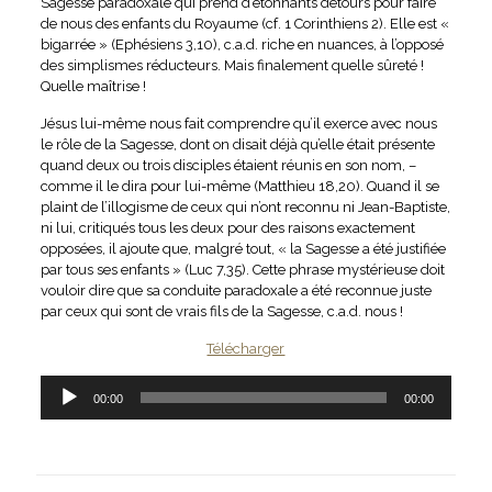
Sagesse paradoxale qui prend d’étonnants détours pour faire
de nous des enfants du Royaume (cf. 1 Corinthiens 2). Elle est «
bigarrée » (Ephésiens 3,10), c.a.d. riche en nuances, à l’opposé
des simplismes réducteurs. Mais finalement quelle sûreté !
Quelle maîtrise !
Jésus lui-même nous fait comprendre qu’il exerce avec nous
le rôle de la Sagesse, dont on disait déjà qu’elle était présente
quand deux ou trois disciples étaient réunis en son nom, –
comme il le dira pour lui-même (Matthieu 18,20). Quand il se
plaint de l’illogisme de ceux qui n’ont reconnu ni Jean-Baptiste,
ni lui, critiqués tous les deux pour des raisons exactement
opposées, il ajoute que, malgré tout, « la Sagesse a été justifiée
par tous ses enfants » (Luc 7,35). Cette phrase mystérieuse doit
vouloir dire que sa conduite paradoxale a été reconnue juste
par ceux qui sont de vrais fils de la Sagesse, c.a.d. nous !
Télécharger
Lecteur
00:00
00:00
audio