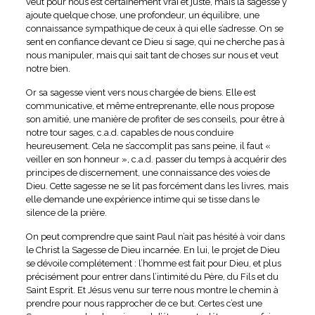
veut pour nous est certainement vrai et juste, mais la sagesse y
ajoute quelque chose, une profondeur, un équilibre, une
connaissance sympathique de ceux à qui elle s’adresse. On se
sent en confiance devant ce Dieu si sage, qui ne cherche pas à
nous manipuler, mais qui sait tant de choses sur nous et veut
notre bien.
Or sa sagesse vient vers nous chargée de biens. Elle est
communicative, et même entreprenante, elle nous propose
son amitié, une manière de profiter de ses conseils, pour être à
notre tour sages, c.a.d. capables de nous conduire
heureusement. Cela ne s’accomplit pas sans peine, il faut «
veiller en son honneur », c.a.d. passer du temps à acquérir des
principes de discernement, une connaissance des voies de
Dieu. Cette sagesse ne se lit pas forcément dans les livres, mais
elle demande une expérience intime qui se tisse dans le
silence de la prière.
On peut comprendre que saint Paul n’ait pas hésité à voir dans
le Christ la Sagesse de Dieu incarnée. En lui, le projet de Dieu
se dévoile complétement : l’homme est fait pour Dieu, et plus
précisément pour entrer dans l’intimité du Père, du Fils et du
Saint Esprit. Et Jésus venu sur terre nous montre le chemin à
prendre pour nous rapprocher de ce but. Certes c’est une