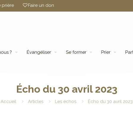
 prière
Faire un don
ous ?
Évangéliser
Se former
Prier
Par
Écho du 30 avril 2023
Accueil
Articles
Les échos
Écho du 30 avril 2023