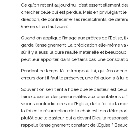
Ce qu’on retient aujourd’hui, c’est essentiellement deu
chercher celle qui est perdue. Mais en privilégiant l
direction, de contrecarrer les récalcitrants, de dé
(même s’il en faut aussi).
Quand on applique l’image aux prêtres de l’Eglise, il 
garde, l’enseignement. La prédication elle-même va da
sûr il y a aussi la dure réalité matérielle et beauc
peut leur apporter, dans certains cas, une consolati
Pendant ce temps-là, le troupeau, lui, qui s’en occupe 
erreurs dont il faut le préserver, une foi qu’on a à lui
Souvent on s’en tient à l’idée que le pasteur est celu
faire coexister des personnalités aux orientations d
visions contradictoires de l’Eglise, de la foi, de l
la foi en la résurrection de la chair est loin d’être pa
plutôt que le pasteur, qui a devant Dieu la responsabi
rappelle l’enseignement constant de l’Eglise ? Beauco