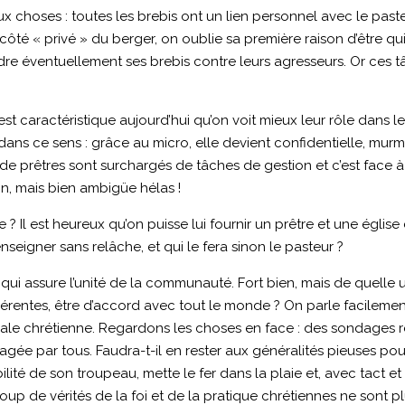
x choses : toutes les brebis ont un lien personnel avec le pasteur
e côté « privé » du berger, on oublie sa première raison d’être 
fendre éventuellement ses brebis contre leurs agresseurs. Or c
est caractéristique aujourd’hui qu’on voit mieux leur rôle dans le
ns ce sens : grâce au micro, elle devient confidentielle, murmu
oup de prêtres sont surchargés de tâches de gestion et c’est fa
on, mais bien ambigüe hélas !
? Il est heureux qu’on puisse lui fournir un prêtre et une église c
 enseigner sans relâche, et qui le fera sinon le pasteur ?
i qui assure l’unité de la communauté. Fort bien, mais de quelle u
ifférentes, être d’accord avec tout le monde ? On parle facileme
a morale chrétienne. Regardons les choses en face : des sondage
rtagée par tous. Faudra-t-il en rester aux généralités pieuses pour 
lité de son troupeau, mette le fer dans la plaie et, avec tact et
up de vérités de la foi et de la pratique chrétiennes ne sont pl