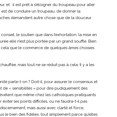
, et : il est prêt à s’éloigner du troupeau pour aller
qui est de conduire un troupeau, de donner la
es tâches demandent autre chose que de la douceur
 conseil, le soutien que dans l’exhortation, la mise en
rée elle n’est plus portée par un grand souffle. Bien
ce à cela que le commerce de quelques âmes choisies
hauffée, mais tout ne se réduit pas à cela. Il y a les
nité parle-t-on ? Doit-il, pour assurer le consensus et
nt de « sensibilités » pour dire pudiquement des
s révèlent que même chez les catholiques pratiquants
éviter les points difficiles, ou ne faudra-t-il pas
 discernement, mais aussi avec clarté et force,
us le bien des fidèles, tout simplement parce qu’elles