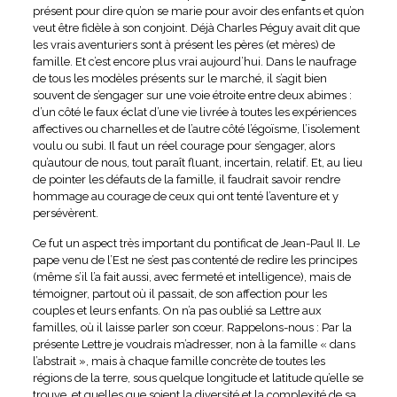
présent pour dire qu’on se marie pour avoir des enfants et qu’on
veut être fidèle à son conjoint. Déjà Charles Péguy avait dit que
les vrais aventuriers sont à présent les pères (et mères) de
famille. Et c’est encore plus vrai aujourd’hui. Dans le naufrage
de tous les modèles présents sur le marché, il s’agit bien
souvent de s’engager sur une voie étroite entre deux abimes :
d’un côté le faux éclat d’une vie livrée à toutes les expériences
affectives ou charnelles et de l’autre côté l’égoïsme, l’isolement
voulu ou subi. Il faut un réel courage pour s’engager, alors
qu’autour de nous, tout paraît fluant, incertain, relatif. Et, au lieu
de pointer les défauts de la famille, il faudrait savoir rendre
hommage au courage de ceux qui ont tenté l’aventure et y
persévèrent.
Ce fut un aspect très important du pontificat de Jean-Paul II. Le
pape venu de l’Est ne s’est pas contenté de redire les principes
(même s’il l’a fait aussi, avec fermeté et intelligence), mais de
témoigner, partout où il passait, de son affection pour les
couples et leurs enfants. On n’a pas oublié sa Lettre aux
familles, où il laisse parler son cœur. Rappelons-nous : Par la
présente Lettre je voudrais m’adresser, non à la famille « dans
l’abstrait », mais à chaque famille concrète de toutes les
régions de la terre, sous quelque longitude et latitude qu’elle se
trouve, et quelles que soient la diversité et la complexité de sa