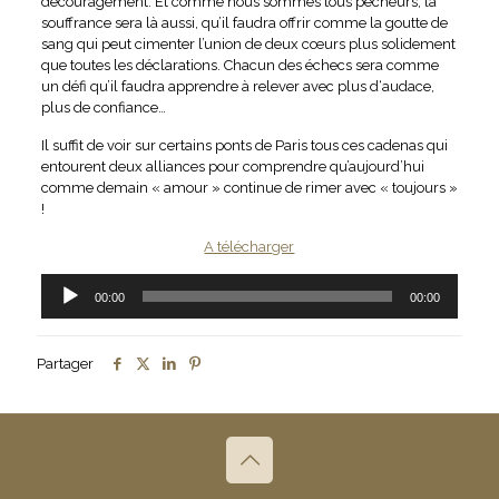
découragement. Et comme nous sommes tous pécheurs, la
souffrance sera là aussi, qu’il faudra offrir comme la goutte de
sang qui peut cimenter l’union de deux cœurs plus solidement
que toutes les déclarations. Chacun des échecs sera comme
un défi qu’il faudra apprendre à relever avec plus d‘audace,
plus de confiance…
Il suffit de voir sur certains ponts de Paris tous ces cadenas qui
entourent deux alliances pour comprendre qu’aujourd’hui
comme demain « amour » continue de rimer avec « toujours »
!
A télécharger
Lecteur
00:00
00:00
audio
Partager