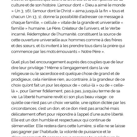
culture et de son histoire. L’amour dont « Dieu a aimé le monde
» (Jn 3, 16), l’amour dont le Christ « aima jusqu’à la fin » tous et
chacun (Jn 13, 1), donne la possibilité d’adresser ce message à
chaque famille, « cellule » vitale de la grande et universelle «
famille » humaine. Le Père, Créateur de l’univers, et le Verbe
incarné, Rédempteur de l’humanité, constituent la source de
cette ouverture universelle aux hommes comme à des frères
et des sœurs, et ils invitent à les prendre tous dans la prière qui
commence par les mots émouvants « Notre Père ».
Quel plus bel encouragement auprès des couples que de leur
dire leur privilège ? Même si l’engagement dans la vie
religieuse ou le sacerdoce est quelque chose de grand et de
prodigieux, cela n’enlève rien, au contraire, à la grandeur de ce
choix qu’ont fait un jour les époux de « celui-là » ou de « celle-
là », pour l’aimer fidèlement, pas à pas, jusqu’au terme de sa
vie. La liberté humaine revêt ici son plus beau visage : ce
qu’elle ose n’est pas un choix versatile, une option dictée par les
circonstances, c’est un don, et ce don n’est pas arraché mais
délicatement offert pour répondre à l’appel d’une autre liberté.
Elle est un don humble et respectueux qui continue de
s’émerveiller. Elle restera dans cette lumière, si elle ne se laisse
pas gagner par l’habitude, la volonté de puissance et le