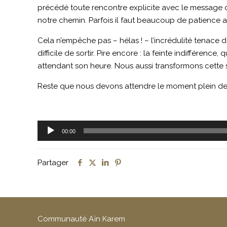
précédé toute rencontre explicite avec le message c
notre chemin. Parfois il faut beaucoup de patience au 
Cela n’empêche pas – hélas ! – l’incrédulité tenace 
difficile de sortir. Pire encore : la feinte indifférence,
attendant son heure. Nous aussi transformons cette sou
Reste que nous devons attendre le moment plein de lum
Lecteur
00:00
audio
Partager
Communauté Aïn Karem