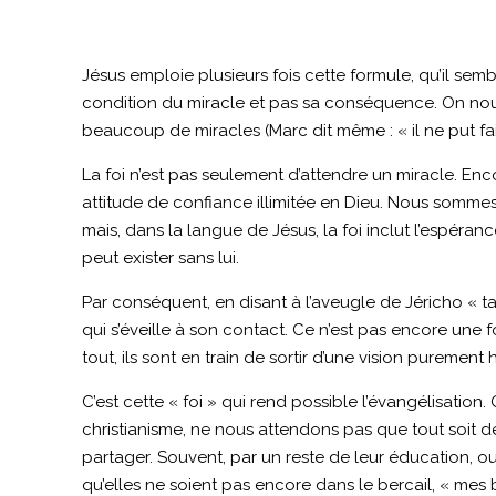
Jésus emploie plusieurs fois cette formule, qu’il sem
condition du miracle et pas sa conséquence. On nous d
beaucoup de miracles (Marc dit même : « il ne put fai
La foi n’est pas seulement d’attendre un miracle. Enco
attitude de confiance illimitée en Dieu. Nous sommes ha
mais, dans la langue de Jésus, la foi inclut l’espéra
peut exister sans lui.
Par conséquent, en disant à l’aveugle de Jéricho « ta
qui s’éveille à son contact. Ce n’est pas encore une
tout, ils sont en train de sortir d’une vision purement 
C’est cette « foi » qui rend possible l’évangélisati
christianisme, ne nous attendons pas que tout soit 
partager. Souvent, par un reste de leur éducation, ou
qu’elles ne soient pas encore dans le bercail, « mes 