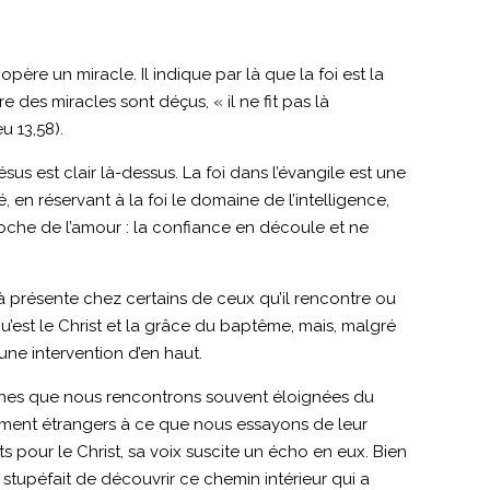
ère un miracle. Il indique par là que la foi est la
 des miracles sont déçus, « il ne fit pas là
u 13,58).
us est clair là-dessus. La foi dans l’évangile est une
, en réservant à la foi le domaine de l’intelligence,
proche de l’amour : la confiance en découle et ne
éjà présente chez certains de ceux qu’il rencontre ou
’est le Christ et la grâce du baptême, mais, malgré
 une intervention d’en haut.
rsonnes que nous rencontrons souvent éloignées du
tement étrangers à ce que nous essayons de leur
s pour le Christ, sa voix suscite un écho en eux. Bien
 stupéfait de découvrir ce chemin intérieur qui a