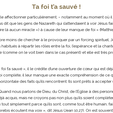
Ta foi t’a sauvé !
ble affectionner particulièrement, – notamment au moment où il op
it que les gens de Nazareth qui s’attendaient à voir Jésus faire
re là aucun miracle ») à cause de leur manque de foi » (Matthie
re moins de chercher à le provoquer par un forcing spirituel, Jés
bitués à répartir les rôles entre la foi, l’espérance et la charité
nce (comme on le voit bien dans le cas présent) et elle est très 
 foi t’a sauvé », il le crédite d’une ouverture de cœur qui est d
 foi complète, il leur manque une exacte compréhension de ce qu
horizontale des faits qu’ils rencontrent. Ils sont prêts à accepter
on. Quand nous parlons de Dieu, du Christ, de l’Eglise à des pe
déjà acquis, mais ne croyons pas non plus qu’ils soient complè
 tout simplement parce qu’ils sont, comme tout être humain, fait
brebis écoutent ma voix », dit Jésus (Jean 10,27). On est souvent