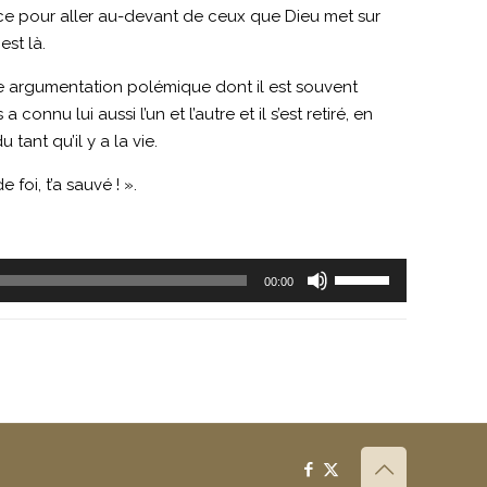
ace pour aller au-devant de ceux que Dieu met sur
est là.
une argumentation polémique dont il est souvent
connu lui aussi l’un et l’autre et il s’est retiré, en
tant qu’il y a la vie.
foi, t’a sauvé ! ».
Utilisez
00:00
les
flèches
haut/bas
pour
augmenter
ou
diminuer