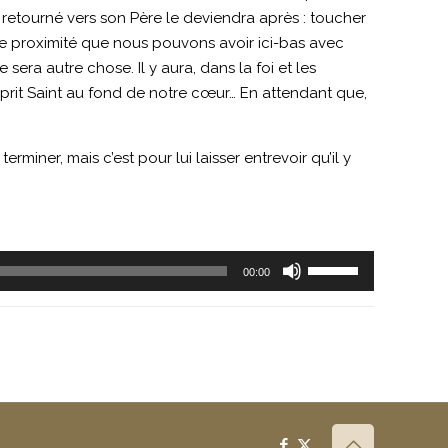
 retourné vers son Père le deviendra après : toucher
de proximité que nous pouvons avoir ici-bas avec
sera autre chose. Il y aura, dans la foi et les
sprit Saint au fond de notre cœur… En attendant que,
rminer, mais c’est pour lui laisser entrevoir qu’il y
Utilisez
00:00
les
flèches
haut/bas
pour
augmenter
ou
diminuer