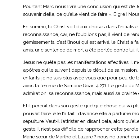
Pourtant Marc nous livre une conclusion qui est de J
souvenir d’elle, ce qu’elle vient de faire ». Bigre ! 
En somme, le Christ voit deux choses dans l’initiati
reconnaissance, car, ne l’oublions pas, il vient de re
gémissements, c’est l’inouï qui est arrivé, le Christ a
amis: une sentence de mort a été portée contre lui, il 
Jésus ne quête pas les manifestations affectives. Il
apôtres qui le suivent depuis le début de sa mission,
enfants, je ne suis plus avec vous que pour peu de tem
avec la femme de Samarie (Jean 4,27). Le geste de Mar
admiration, sa reconnaissance, mais aussi sa crainte 
Et il perçoit dans son geste quelque chose qui va plus
pouvait faire, elle l’a fait : d’avance elle a parfumé
sépulture. Veut-il l’attrister en disant cela, alors qu
geste. Il n’est pas difficile de rapprocher cette par
Marie sœur de Marthe et Lazare ? nous ne trancheron