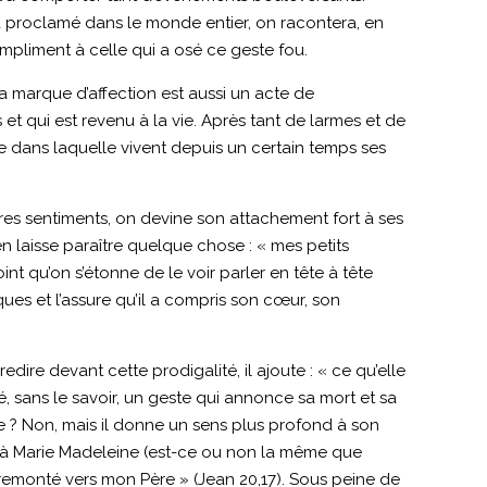
ra proclamé dans le monde entier, on racontera, en
compliment à celle qui a osé ce geste fou.
a marque d’affection est aussi un acte de
 et qui est revenu à la vie. Après tant de larmes et de
ndue dans laquelle vivent depuis un certain temps ses
pres sentiments, on devine son attachement fort à ses
en laisse paraître quelque chose : « mes petits
nt qu’on s’étonne de le voir parler en tête à tête
ues et l’assure qu’il a compris son cœur, son
dire devant cette prodigalité, il ajoute : « ce qu’elle
sé, sans le savoir, un geste qui annonce sa mort et sa
ître ? Non, mais il donne un sens plus profond à son
ant à Marie Madeleine (est-ce ou non la même que
 remonté vers mon Père » (Jean 20,17). Sous peine de