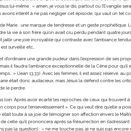
ésus lui-même : « amen, je vous le dis, partout où l’Evangile se
Nous avons intérêt à ne pas négliger cet épisode, qui vaut un tel 
ve de Marie : une marque de tendresse et un geste prophétique. L
ndre la vie à son frère qu’on avait cru perdu pendant quatre jours
 fait jaillir une joie incroyable qui contraste avec l’ambiance te
est surveillé etc…
 met d’ordinaire une grande pudeur dans l’expression de ses pro
 mais il faudra l’ambiance exceptionnelle de la Cène pour qu’il 
ps… » (Jean 13,33). Avec les femmes, il est assez réservé, au poi
ie était donc audacieux, mais Jésus la défend contre les critiq
de le perdre.
 loin. Après avoir écarté les reproches de ceux qui trouvent à re
 mon corps pour l’ensevelissement ». Ce qui veut dire qu’elle a po
’elle était toute à sa joie de témoigner son affection envers le Ma
ole de celle qu’il prononcera après sa Résurrection en s’adress
s pas la question) : « ne me touche pas, je ne suis pas encore