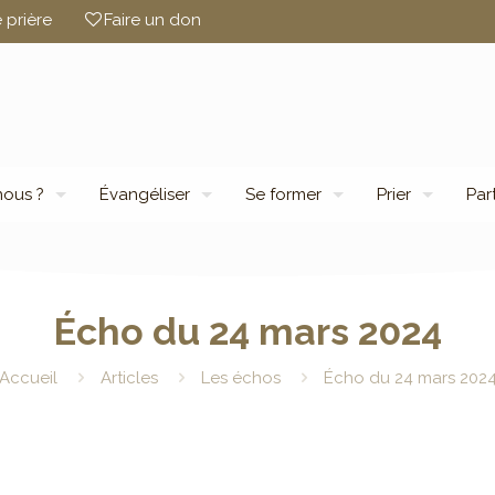
 prière
Faire un don
ous ?
Évangéliser
Se former
Prier
Par
Écho du 24 mars 2024
Accueil
Articles
Les échos
Écho du 24 mars 202