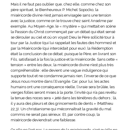
Mais il ne faut pas oublier que, chez elle, comme chez son
père spirituel, le Bienheureux P. Michel Sopoćko, la
miséricorde divine n’est jamais envisagée sans une tension
avec la justice, comme on le trouve chez saint Anselme par
exemple. Au Moyen-Age, le « mystère » qui mettait en scène
la Passion du Christ commençait par un débat qui était sensé
se dérouler au ciel et où on voyait Dieu le Père sollicité tour à
tour par la Justice (qui lui rappelait les fautes des hommes) et
par la Miséricorde (qui intercédait pour eux), la Rédemption
était la conclusion de ce débat, puisque le Père, en livrant son
Fils, satisfaisait à la fois la justice et la miséricorde. Sans cette «
tension » entre les deux, la miséricorde divine n’est plus très
compréhensible : elle devient une vague indulgence qui
supporte tout et ne condamne jamais rien, l’inverse de ce que
Jésus nous montre dans l’Evangile. Car, pour lui, les actes
humains ont une conséquence réelle, l’ivraie sera brûlée, les
vierges folles seront mises à la porte, l’invité qui n’a pas revêtu
la tenue des noces sera « jeté dans les ténèbres du dehors ; là,
il y aura des pleurs et des grincements de dents » (Matthieu
22,3). Un christianisme qui méconnaîtrait la gravité du mal
commis ne serait pas sérieux. Et, par contre coup, la
miséricorde deviendrait une faiblesse.
Or elle ne l’est pas. Le propre de la miséricorde, c’est qu’elle ne