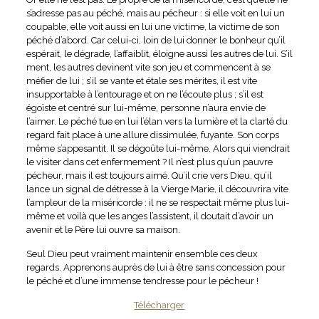
s’adresse pas au péché, mais au pécheur : si elle voit en lui un
coupable, elle voit aussi en lui une victime, la victime de son
péché d’abord. Car celui-ci, loin de lui donner le bonheur qu’il
espérait, le dégrade, l’affaiblit, éloigne aussi les autres de lui. S’il
ment, les autres devinent vite son jeu et commencent à se
méfier de lui ; s’il se vante et étale ses mérites, il est vite
insupportable à l’entourage et on ne l’écoute plus ; s’il est
égoïste et centré sur lui-même, personne n’aura envie de
l’aimer. Le péché tue en lui l’élan vers la lumière et la clarté du
regard fait place à une allure dissimulée, fuyante. Son corps
même s’appesantit. Il se dégoûte lui-même. Alors qui viendrait
le visiter dans cet enfermement ? Il n’est plus qu’un pauvre
pécheur, mais il est toujours aimé. Qu’il crie vers Dieu, qu’il
lance un signal de détresse à la Vierge Marie, il découvrira vite
l’ampleur de la miséricorde : il ne se respectait même plus lui-
même et voilà que les anges l’assistent, il doutait d’avoir un
avenir et le Père lui ouvre sa maison.
Seul Dieu peut vraiment maintenir ensemble ces deux
regards. Apprenons auprès de lui à être sans concession pour
le péché et d’une immense tendresse pour le pécheur !
Télécharger