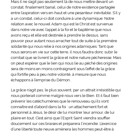
Mais il ne s’agit pas seulement là de nous mettre devant un
constat, finalement banal, celui de notre existence partagée
entre l’aspiration vers en-haut et une pesanteur inévitable. S’il y
a un constat, celui-ci doit conduire à une dynamique. Notre
relation avec le nouvel Adam qui est le Christ est survenue
dans notre vie avec l’appel à la foi et le baptême que nous
avons reçu et elle est destinée à prendre le dessus, sans
pouvoir pour autant nous arracher tout de suite à la première
solidarité qui nous relie à nos origines adamiques. Tant que
nous serons en vie sur cette terre, il nous faudra donc subir le
combat que se livrent la grâce et notre nature pécheresse. Mais
on peut espérer que le lien qui nous lie au péché des origines
sera de moins en moins contraignant sous l’effet de la grâce
qui fortifie peu à peu notre volonté, à mesure que nous
échappons à l’emprise du Démon.
La grâce n’agit pas, le plus souvent, par un attrait irrésistible qui
nous porterait comme malgré nous vers le Bien. Et il faut bien
prévenir les catéchumènes que le renouveau qu’ils vont
connaître est d’abord dans la foi : un attachement fort et
personnel à Jésus, le désir de lui montrer leur amour, de lui
plaire en tout. C’est ainsi que l’Esprit Saint viendra souffler
doucement sur ces braises et préparera l’incendie. L’exercice
d’une liberté toute neuve amènera les hommes peut-être à