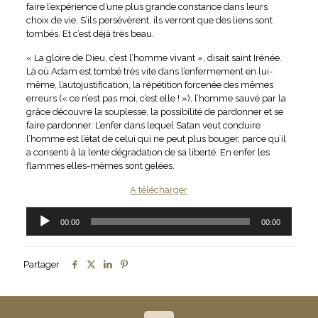
faire l’expérience d’une plus grande constance dans leurs
choix de vie. S’ils persévèrent, ils verront que des liens sont
tombés. Et c’est déjà très beau.
« La gloire de Dieu, c’est l’homme vivant », disait saint Irénée.
Là où Adam est tombé très vite dans l’enfermement en lui-
même, l’autojustification, la répétition forcenée des mêmes
erreurs (« ce n’est pas moi, c’est elle ! »), l’homme sauvé par la
grâce découvre la souplesse, la possibilité de pardonner et se
faire pardonner. L’enfer dans lequel Satan veut conduire
l’homme est l’état de celui qui ne peut plus bouger, parce qu’il
a consenti à la lente dégradation de sa liberté. En enfer les
flammes elles-mêmes sont gelées.
A télécharger
Lecteur
00:00
00:00
audio
Partager