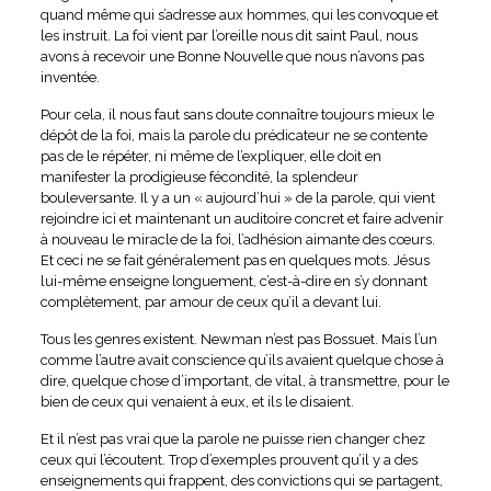
quand même qui s’adresse aux hommes, qui les convoque et
les instruit. La foi vient par l’oreille nous dit saint Paul, nous
avons à recevoir une Bonne Nouvelle que nous n’avons pas
inventée.
Pour cela, il nous faut sans doute connaître toujours mieux le
dépôt de la foi, mais la parole du prédicateur ne se contente
pas de le répéter, ni même de l’expliquer, elle doit en
manifester la prodigieuse fécondité, la splendeur
bouleversante. Il y a un « aujourd’hui » de la parole, qui vient
rejoindre ici et maintenant un auditoire concret et faire advenir
à nouveau le miracle de la foi, l’adhésion aimante des cœurs.
Et ceci ne se fait généralement pas en quelques mots. Jésus
lui-même enseigne longuement, c’est-à-dire en s’y donnant
complètement, par amour de ceux qu’il a devant lui.
Tous les genres existent. Newman n’est pas Bossuet. Mais l’un
comme l’autre avait conscience qu’ils avaient quelque chose à
dire, quelque chose d’important, de vital, à transmettre, pour le
bien de ceux qui venaient à eux, et ils le disaient.
Et il n’est pas vrai que la parole ne puisse rien changer chez
ceux qui l’écoutent. Trop d’exemples prouvent qu’il y a des
enseignements qui frappent, des convictions qui se partagent,