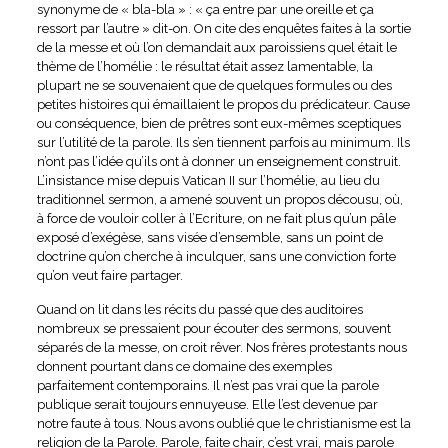
synonyme de « bla-bla » : « ça entre par une oreille et ça
ressort par l’autre » dit-on. On cite des enquêtes faites à la sortie
de la messe et où l’on demandait aux paroissiens quel était le
thème de l’homélie : le résultat était assez lamentable, la
plupart ne se souvenaient que de quelques formules ou des
petites histoires qui émaillaient le propos du prédicateur. Cause
ou conséquence, bien de prêtres sont eux-mêmes sceptiques
sur l’utilité de la parole. Ils s’en tiennent parfois au minimum. Ils
n’ont pas l’idée qu’ils ont à donner un enseignement construit.
L’insistance mise depuis Vatican II sur l’homélie, au lieu du
traditionnel sermon, a amené souvent un propos décousu, où,
à force de vouloir coller à l’Ecriture, on ne fait plus qu’un pâle
exposé d’exégèse, sans visée d’ensemble, sans un point de
doctrine qu’on cherche à inculquer, sans une conviction forte
qu’on veut faire partager.
Quand on lit dans les récits du passé que des auditoires
nombreux se pressaient pour écouter des sermons, souvent
séparés de la messe, on croit rêver. Nos frères protestants nous
donnent pourtant dans ce domaine des exemples
parfaitement contemporains. Il n’est pas vrai que la parole
publique serait toujours ennuyeuse. Elle l’est devenue par
notre faute à tous. Nous avons oublié que le christianisme est la
religion de la Parole. Parole, faite chair, c’est vrai, mais parole