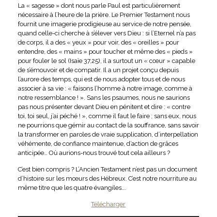
La « sagesse » dont nous parle Paul est particulièrement
nécessaire à l’heure de la prière. Le Premier Testament nous
fournit une imagerie prodigieuse au service de notre pensée,
quand celle-ci cherche à s’élever vers Dieu : si l’Eternel n’a pas
de corps, il a des « yeux » pour voir, des « oreilles » pour
entendre, des « mains » pour toucher et même des « pieds »
pour fouler le sol (Isaïe 37,25), il a surtout un « cœur » capable
de s’émouvoir et de compatir. Il a un projet conçu depuis
l’aurore des temps, qui est de nous adopter tous et de nous
associer à sa vie : « faisons l’homme à notre image, comme à
notre ressemblance ! ». Sans les psaumes, nous ne saurions
pas nous présenter devant Dieu en pénitent et dire : « contre
toi, toi seul, j’ai péché ! », comme il faut le faire ; sans eux, nous
ne pourrions que gémir au contact de la souffrance, sans savoir
la transformer en paroles de vraie supplication, d’interpellation
véhémente, de confiance maintenue, d’action de grâces
anticipée… Où aurions-nous trouvé tout cela ailleurs ?
C’est bien compris ? L’Ancien Testament n’est pas un document
d’histoire sur les mœurs des Hébreux. C’est notre nourriture au
même titre que les quatre évangiles….
Télécharger