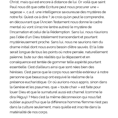
Christ, mais qui est encore à distance de lui. Or voilà que saint
Paul nous dit que cette Ecriture peut nous procurer une «
sagesse », c.a.d. une intelligence savoureuse des mystères de
notre foi. Qu’est-ce à dire ? Je crois qu’on peut le comprendre,
en découvrant que l’Ancien Testament nous donne le cadre
mental où vont s’inscrire (entre autres) le mystère de
l’Incarnation et celui de la Rédemption. Sans lui, nous n’aurions
pas l’idée d’un Dieu totalement transcendant et pourtant
mystérieusement proche. Sans lui, nous ne saurions rien du
drame initial dont nous avons besoin d’être sauvés. Et la liste
serait longue de tous les points où notre pensée, naturellement
païenne, bute sur des réalités qui la dépassent et en
conséquence est tentée de gommer telle aspérité pourtant
essentielle. C’est d’ailleurs ainsi que sont nées bien des
hérésies. C’est parce que le corps nous semble extérieur à notre
personne que beaucoup ont esquivé le réalisme de la
présence eucharistique. Or où aurions-nous appris, sinon dans
la Genèse et les psaumes, que « toute chair » est faite pour
louer Dieu et que le surnaturel aussi est charnel (comme le
dira Péguy) ? Mais c’est la même déconnexion qui nous fait
oublier aujourd’hui que la différence homme/femme n’est pas
dans la culture seulement, mais qu’elle est inscrite dans la
matérialité de nos corps.