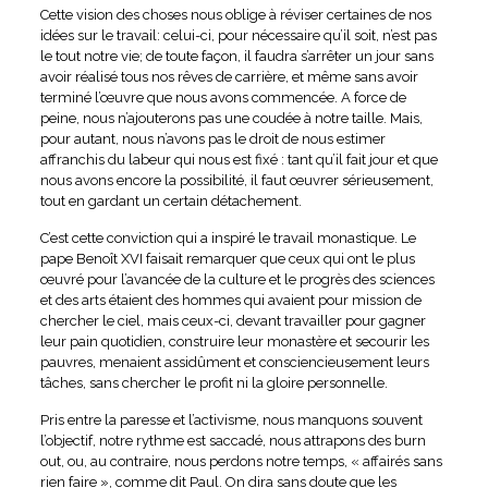
Cette vision des choses nous oblige à réviser certaines de nos
idées sur le travail: celui-ci, pour nécessaire qu’il soit, n’est pas
le tout notre vie; de toute façon, il faudra s’arrêter un jour sans
avoir réalisé tous nos rêves de carrière, et même sans avoir
terminé l’œuvre que nous avons commencée. A force de
peine, nous n’ajouterons pas une coudée à notre taille. Mais,
pour autant, nous n’avons pas le droit de nous estimer
affranchis du labeur qui nous est fixé : tant qu’il fait jour et que
nous avons encore la possibilité, il faut œuvrer sérieusement,
tout en gardant un certain détachement.
C’est cette conviction qui a inspiré le travail monastique. Le
pape Benoît XVI faisait remarquer que ceux qui ont le plus
œuvré pour l’avancée de la culture et le progrès des sciences
et des arts étaient des hommes qui avaient pour mission de
chercher le ciel, mais ceux-ci, devant travailler pour gagner
leur pain quotidien, construire leur monastère et secourir les
pauvres, menaient assidûment et consciencieusement leurs
tâches, sans chercher le profit ni la gloire personnelle.
Pris entre la paresse et l’activisme, nous manquons souvent
l’objectif, notre rythme est saccadé, nous attrapons des burn
out, ou, au contraire, nous perdons notre temps, « affairés sans
rien faire », comme dit Paul. On dira sans doute que les