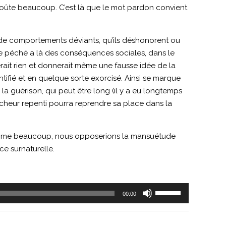
a coûte beaucoup. C’est là que le mot pardon convient
 de comportements déviants, qu’ils déshonorent ou
 Le péché a là des conséquences sociales, dans le
erait rien et donnerait même une fausse idée de la
entifié et en quelque sorte exorcisé. Ainsi se marque
a guérison, qui peut être long (il y a eu longtemps
pécheur repenti pourra reprendre sa place dans la
 comme beaucoup, nous opposerions la mansuétude
ce surnaturelle.
Utilisez
00:00
les
flèches