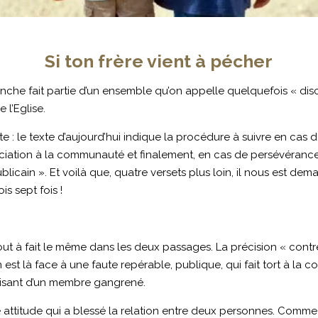
Si ton frère vient à pécher
nche fait partie d’un ensemble qu’on appelle quelquefois « di
 l’Eglise.
 : le texte d’aujourd’hui indique la procédure à suivre en cas
onciation à la communauté et finalement, en cas de persévéran
ublicain ». Et voilà que, quatre versets plus loin, il nous est d
is sept fois !
tout à fait le même dans les deux passages. La précision « contre
n est là face à une faute repérable, publique, qui fait tort à 
risant d’un membre gangrené.
e attitude qui a blessé la relation entre deux personnes. Comme