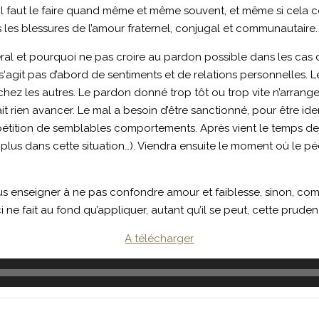
us, il faut le faire quand même et même souvent, et même si cel
s les blessures de l’amour fraternel, conjugal et communautaire.
ral et pourquoi ne pas croire au pardon possible dans les cas
s‘agit pas d’abord de sentiments et de relations personnelles.
e chez les autres. Le pardon donné trop tôt ou trop vite n’arrang
ait rien avancer. Le mal a besoin d’être sanctionné, pour être id
étition de semblables comportements. Après vient le temps de l
u plus dans cette situation…). Viendra ensuite le moment où le 
nous enseigner à ne pas confondre amour et faiblesse, sinon,
i ne fait au fond qu’appliquer, autant qu’il se peut, cette pruden
A télécharger