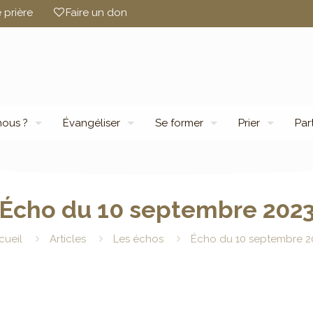
 prière
Faire un don
ous ?
Évangéliser
Se former
Prier
Par
Écho du 10 septembre 202
cueil
Articles
Les échos
Écho du 10 septembre 2