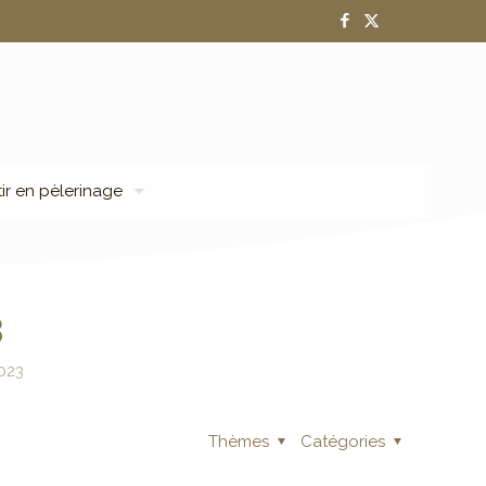
tir en pèlerinage
3
023
Thèmes
Catégories