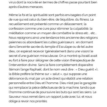
virus dont la nocivité en termes de chiffres passe pourtant bien
après d’autres menaces.
Même la foi et la spiritualité sont parfois envisagées d’un point
de vue qui est celui du bien-être, de l’équilibre, du fitness. Le
recueillement est présenté comme un délassement, la
confession comme une cure pour éliminer la culpabilité, la
méditation comme un moyen de combattre le stress etc… etc…
Nous rejoignons ainsi une tendance très ancienne des religions
païennes où abondaient les cultes guérisseurs : en dormant
dans l’enceinte sacrée du temple d’Esculape ou de tel autre
dieu, on espérait recevoir (généralement dans une vision) le
secret d’une guérison miraculeuse. On a montré qu’Israël avait
eu fort à faire pour s’éloigner de cette vision thérapeutique de
l’intervention divine. Sans la faire complètement disparaître
(témoin l’ange Raphaël, dont le nom veut dire : « Dieu guérit »),
la Bible préfère le thème sur « salut », qui suppose une
délivrance du mal par un acte direct qui établit une relation
personnelle entre Dieu et l’homme. Dieu n’est pas le garagiste
qui remplace la pièce défectueuse de la machine, tandis que
l’homme continue de poursuivre les buts qui sont les siens. Le
Sauveur nous remet dans un rapport juste avec lui, et nous
oblige à revoir nos priorités.