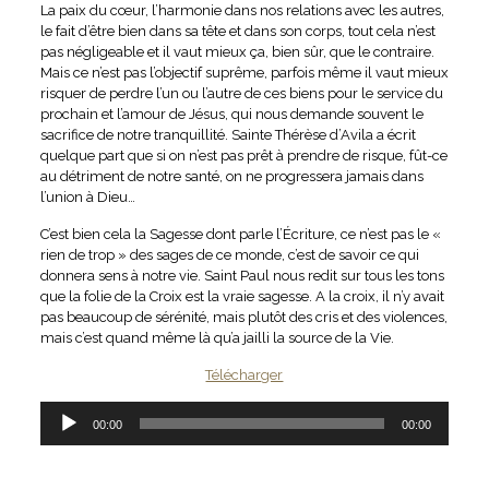
La paix du cœur, l’harmonie dans nos relations avec les autres,
le fait d’être bien dans sa tête et dans son corps, tout cela n’est
pas négligeable et il vaut mieux ça, bien sûr, que le contraire.
Mais ce n’est pas l’objectif suprême, parfois même il vaut mieux
risquer de perdre l’un ou l’autre de ces biens pour le service du
prochain et l’amour de Jésus, qui nous demande souvent le
sacrifice de notre tranquillité. Sainte Thérèse d’Avila a écrit
quelque part que si on n’est pas prêt à prendre de risque, fût-ce
au détriment de notre santé, on ne progressera jamais dans
l’union à Dieu…
C’est bien cela la Sagesse dont parle l’Écriture, ce n’est pas le «
rien de trop » des sages de ce monde, c’est de savoir ce qui
donnera sens à notre vie. Saint Paul nous redit sur tous les tons
que la folie de la Croix est la vraie sagesse. A la croix, il n’y avait
pas beaucoup de sérénité, mais plutôt des cris et des violences,
mais c’est quand même là qu’a jailli la source de la Vie.
Télécharger
Lecteur
00:00
00:00
audio