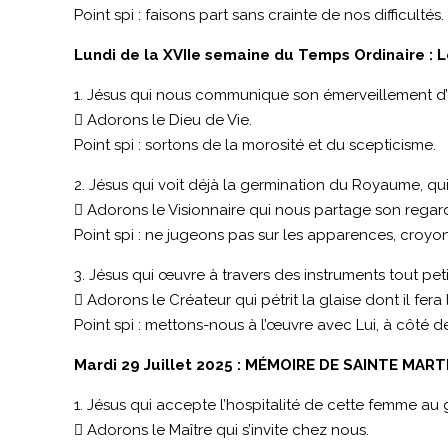
Point spi : faisons part sans crainte de nos difficultés.
Lundi de la XVIIe semaine du Temps Ordinaire : L
1. Jésus qui nous communique son émerveillement d’
 Adorons le Dieu de Vie.
Point spi : sortons de la morosité et du scepticisme.
2. Jésus qui voit déjà la germination du Royaume, qui s
 Adorons le Visionnaire qui nous partage son regard 
Point spi : ne jugeons pas sur les apparences, cro
3. Jésus qui œuvre à travers des instruments tout pet
 Adorons le Créateur qui pétrit la glaise dont il fer
Point spi : mettons-nous à l’œuvre avec Lui, à côté de
Mardi 29 Juillet 2025 : MÉMOIRE DE SAINTE MAR
1. Jésus qui accepte l’hospitalité de cette femme au gr
 Adorons le Maître qui s’invite chez nous.