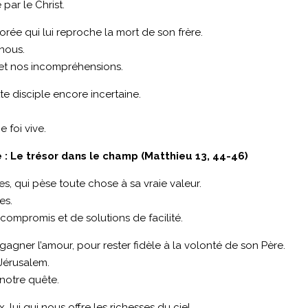
par le Christ.
rée qui lui reproche la mort de son frère.
nous.
 et nos incompréhensions.
te disciple encore incertaine.
e foi vive.
 : Le trésor dans le champ (Matthieu 13, 44-46)
es, qui pèse toute chose à sa vraie valeur.
es.
 compromis et de solutions de facilité.
r gagner l’amour, pour rester fidèle à la volonté de son Père.
Jérusalem.
 notre quête.
x, lui qui nous offre les richesses du ciel.