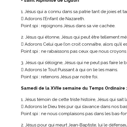
+ saint Alphonse de Liguori
1. Jésus qui a connu dans sa patrie tant de joies et t
 Adorons l’Enfant de Nazareth.
Point spi : rejoignons Jésus dans sa vie cachée.
2. Jésus qui étonne, Jésus qui peut être tellement m
 Adorons Celui que l’on croit connaître, alors qu’il est
Point spi : ne rabaissons pas ceux que nous croyons 
3. Jésus qui s’éloigne, Jésus qui ne peut pas faire le
 Adorons le Tout Puissant à qui on lie les mains.
Point spi : retenons Jésus par notre foi.
Samedi de la XVIIe semaine du Temps Ordinaire : 
1. Jésus témoin de cette triste histoire, Jésus qui sait
 Adorons le Dieu très pur qui s’avance dans nos ba
Point spi : ne nous complaisons pas dans les bas-fond
2. Jésus pour qui meurt Jean-Baptiste, lui le défense