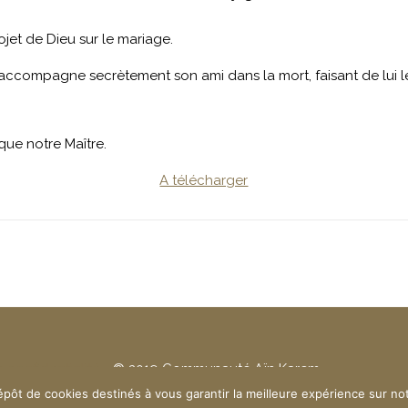
ojet de Dieu sur le mariage.
i accompagne secrètement son ami dans la mort, faisant de lui 
que notre Maître.
A télécharger
e confidentialité
- © 2019 Communauté Aïn Karem
épôt de cookies destinés à vous garantir la meilleure expérience sur no