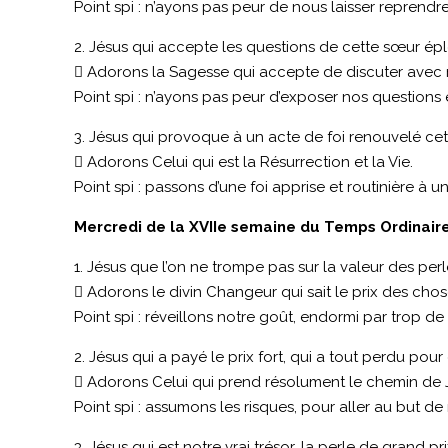
Point spi : n’ayons pas peur de nous laisser reprendre 
2. Jésus qui accepte les questions de cette sœur éplo
 Adorons la Sagesse qui accepte de discuter avec 
Point spi : n’ayons pas peur d’exposer nos questions
3. Jésus qui provoque à un acte de foi renouvelé cet
 Adorons Celui qui est la Résurrection et la Vie.
Point spi : passons d’une foi apprise et routinière à un
Mercredi de la XVIIe semaine du Temps Ordinaire
1. Jésus que l’on ne trompe pas sur la valeur des perl
 Adorons le divin Changeur qui sait le prix des chos
Point spi : réveillons notre goût, endormi par trop de
2. Jésus qui a payé le prix fort, qui a tout perdu pou
 Adorons Celui qui prend résolument le chemin de 
Point spi : assumons les risques, pour aller au but de
3. Jésus qui est notre vrai trésor, la perle de grand pri