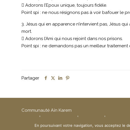
 Adorons l’Epoux unique, toujours fidèle.
Point spi : ne nous résignons pas à voir bafouer le pr
3. Jésus qui en apparence n’intervient pas, Jésus qu
mort.
 Adorons l’Ami qui nous rejoint dans nos prisons.
Point spi : ne demandons pas un meilleur traitement 
Partager
Communauté Aïn Karem
Contact
|
Mentions légales
|
Plan du site
|
Politique d
Création du site :
www.ndsi.fr
En poursuivant votre navigation, vous acceptez le d