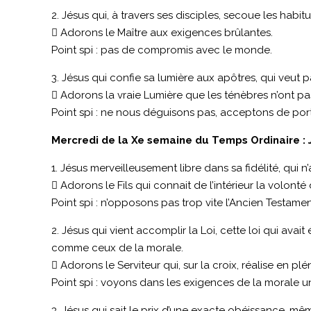
2. Jésus qui, à travers ses disciples, secoue les hab
 Adorons le Maître aux exigences brûlantes.
Point spi : pas de compromis avec le monde.
3. Jésus qui confie sa lumière aux apôtres, qui veut p
 Adorons la vraie Lumière que les ténèbres n’ont pa
Point spi : ne nous déguisons pas, acceptons de port
Mercredi de la Xe semaine du Temps Ordinaire : J
1. Jésus merveilleusement libre dans sa fidélité, qui n
 Adorons le Fils qui connait de l’intérieur la volonté
Point spi : n’opposons pas trop vite l’Ancien Testam
2. Jésus qui vient accomplir la Loi, cette loi qui avait
comme ceux de la morale.
 Adorons le Serviteur qui, sur la croix, réalise en pl
Point spi : voyons dans les exigences de la morale
3. Jésus qui sait le prix d’une exacte obéissance, mê