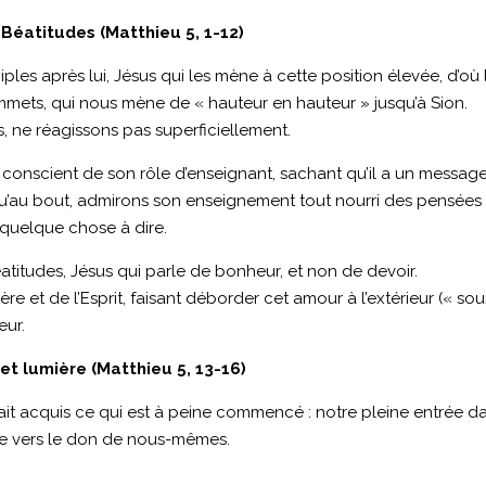
Béatitudes (Matthieu 5, 1-12)
iples après lui, Jésus qui les mène à cette position élevée, d’où
mmets, qui nous mène de « hauteur en hauteur » jusqu’à Sion.
s, ne réagissons pas superficiellement.
, conscient de son rôle d’enseignant, sachant qu’il a un message 
’au bout, admirons son enseignement tout nourri des pensées di
quelque chose à dire.
itudes, Jésus qui parle de bonheur, et non de devoir.
e et de l’Esprit, faisant déborder cet amour à l’extérieur (« sou
eur.
et lumière (Matthieu 5, 13-16)
ait acquis ce qui est à peine commencé : notre pleine entrée da
ne vers le don de nous-mêmes.