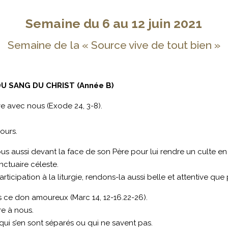
Semaine du 6 au 12 juin 2021
Semaine de la « Source vive de tout bien »
U SANG DU CHRIST (Année B)
ive avec nous (Exode 24, 3-8).
jours.
s aussi devant la face de son Père pour lui rendre un culte en Es
nctuaire céleste.
ticipation à la liturgie, rendons-la aussi belle et attentive que 
s ce don amoureux (Marc 14, 12-16.22-26).
re à nous.
 qui s’en sont séparés ou qui ne savent pas.