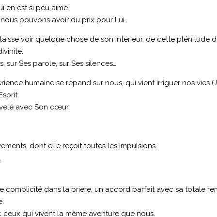
 en est si peu aimé.
 nous pouvons avoir du prix pour Lui.
laisse voir quelque chose de son intérieur, de cette plénitude div
vinité.
, sur Ses parole, sur Ses silences…
périence humaine se répand sur nous, qui vient irriguer nos vies (J
sprit.
uvelé avec Son cœur.
ments, dont elle reçoit toutes les impulsions.
.
e complicité dans la prière, un accord parfait avec sa totale r
e.
ec ceux qui vivent la même aventure que nous.