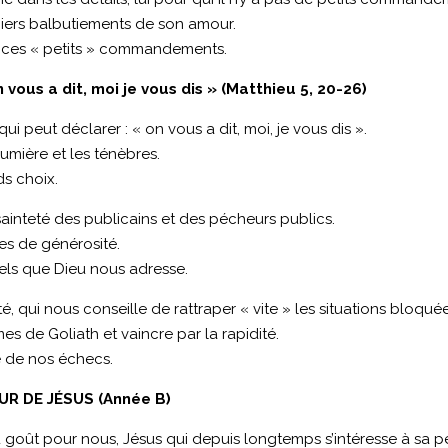
miers balbutiements de son amour.
e ces « petits » commandements.
vous a dit, moi je vous dis » (Matthieu 5, 20-26)
ui peut déclarer : « on vous a dit, moi, je vous dis ».
mière et les ténèbres.
ds choix.
 sainteté des publicains et des pécheurs publics.
es de générosité.
pels que Dieu nous adresse.
, qui nous conseille de rattraper « vite » les situations bloquée
es de Goliath et vaincre par la rapidité.
se de nos échecs.
UR DE JÉSUS (Année B)
du goût pour nous, Jésus qui depuis longtemps s’intéresse à sa pet