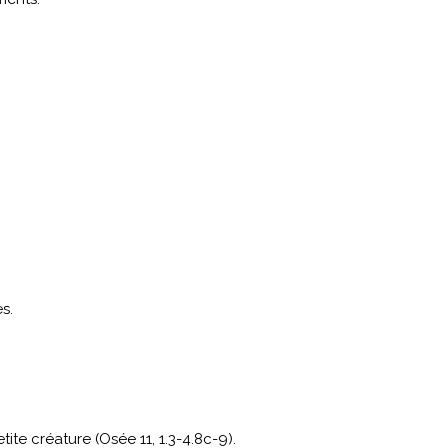
s.
ite créature (Osée 11, 1.3-4.8c-9).