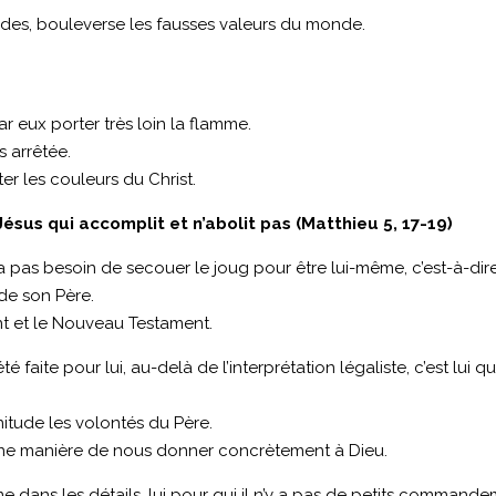
itudes, bouleverse les fausses valeurs du monde.
ar eux porter très loin la flamme.
s arrêtée.
er les couleurs du Christ.
ésus qui accomplit et n’abolit pas (Matthieu 5, 17-19)
’a pas besoin de secouer le joug pour être lui-même, c’est-à-dire 
 de son Père.
ent et le Nouveau Testament.
 été faite pour lui, au-delà de l’interprétation légaliste, c’est lu
énitude les volontés du Père.
 une manière de nous donner concrètement à Dieu.
me dans les détails, lui pour qui il n’y a pas de petits commande