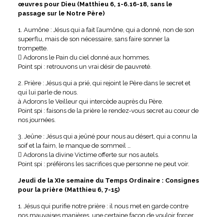
œuvres pour Dieu (Matthieu 6, 1-6.16-18, sans le
passage sur le Notre Père)
1. Aumône : Jésus qui a fait l’aumône, qui a donné, non de son
superflu, mais de son nécessaire, sans faire sonner la
trompette.
 Adorons le Pain du ciel donné aux hommes.
Point spi : retrouvons un vrai désir de pauvreté.
2. Prière : Jésus qui a prié, qui rejoint le Père dans le secret et
qui lui parle de nous.
à Adorons le Veilleur qui intercède auprès du Père.
Point spi : faisons de la prière le rendez-vous secret au cœur de
nos journées.
3. Jeûne : Jésus qui a jeûné pour nous au désert, qui a connu la
soif et la faim, le manque de sommeil …
 Adorons la divine Victime offerte sur nos autels.
Point spi : préférons les sacrifices que personne ne peut voir.
Jeudi de la XIe semaine du Temps Ordinaire : Consignes
pour la prière (Matthieu 6, 7-15)
1. Jésus qui purifie notre prière : il nous met en garde contre
nos mauvaises manières, une certaine façon de vouloir forcer