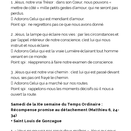
1. Jésus, notre vrai Trésor : dans son Cœur, nous pouvons «
mettre de côté » mille petits gestes d’amour, qui ne seront pas
perdus.
 Adorons Celui qui est mendiant d’amour.
Point spi : ne regrettons pas ce que nous avons donné.
2. Jésus, la lampe qui éclaire nos vies : par les circonstances et
par l’appel intérieur de notre conscience, c’est lui qui nous
instruit et nous éclaire.
 Adorons Celui qui est la vraie Lumière éclairant tout homme
venant en ce monde.
Point spi : réapprenons à faire notre examen de conscience.
3. Jésus qui est notre vrai chemin : c’est lui qui est passé devant
nous, ses pas ont frayé le chemin.
 Adorons Celui qui a marché sur nos routes.
Point spi : rappelons-nous les moments décisifs où il nous a
ouvert la route.
Samedi de la XIe semaine du Temps Ordinaire :
Récompense promise au détachement (Matthieu 6, 24-
34)
+ Saint Louis de Gonzague
1. « Vous ne pouvez pas servir deux maîtres » Jésus qui nous