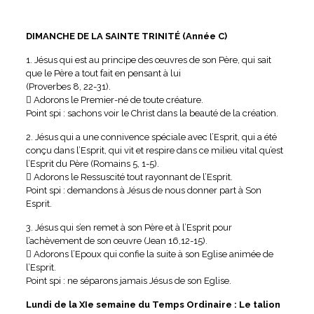
DIMANCHE DE LA SAINTE TRINITÉ (Année C)
1. Jésus qui est au principe des œuvres de son Père, qui sait
que le Père a tout fait en pensant à lui
(Proverbes 8, 22-31).
 Adorons le Premier-né de toute créature.
Point spi : sachons voir le Christ dans la beauté de la création.
2. Jésus qui a une connivence spéciale avec l’Esprit, qui a été
conçu dans l’Esprit, qui vit et respire dans ce milieu vital qu’est
l’Esprit du Père (Romains 5, 1-5).
 Adorons le Ressuscité tout rayonnant de l’Esprit.
Point spi : demandons à Jésus de nous donner part à Son
Esprit.
3. Jésus qui s’en remet à son Père et à l’Esprit pour
l’achèvement de son œuvre (Jean 16,12-15).
 Adorons l’Epoux qui confie la suite à son Eglise animée de
l’Esprit.
Point spi : ne séparons jamais Jésus de son Eglise.
Lundi de la XIe semaine du Temps Ordinaire : Le talion