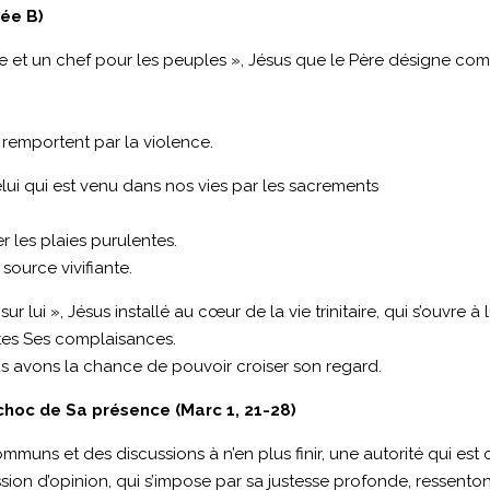
née B)
guide et un chef pour les peuples », Jésus que le Père désigne co
e remportent par la violence.
celui qui est venu dans nos vies par les sacrements
 les plaies purulentes.
source vivifiante.
 sur lui », Jésus installé au cœur de la vie trinitaire, qui s’ouvre à l
utes Ses complaisances.
us avons la chance de pouvoir croiser son regard.
choc de Sa présence (Marc 1, 21-28)
muns et des discussions à n’en plus finir, une autorité qui est c
sion d’opinion, qui s’impose par sa justesse profonde, ressento