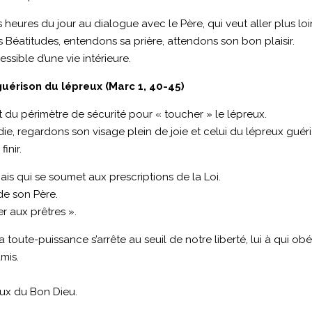
s heures du jour au dialogue avec le Père, qui veut aller plus loin
 Béatitudes, entendons sa prière, attendons son bon plaisir.
ssible d’une vie intérieure.
guérison du lépreux (Marc 1, 40-45)
t du périmètre de sécurité pour « toucher » le lépreux.
e, regardons son visage plein de joie et celui du lépreux guéri
inir.
mais qui se soumet aux prescriptions de la Loi.
de son Père.
er aux prêtres ».
sa toute-puissance s’arrête au seuil de notre liberté, lui à qui 
mis.
aux du Bon Dieu.