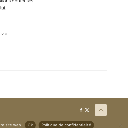
ations douteuses.
ui.
 vie.
tre site web.
Ok
Politique de confidentialité