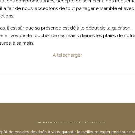
nvitations compromettantes, accepte de se mêler à nos fréquent
l a fait de nous, acceptons de tout partager ensemble et avec l
ections.
as, il est sûr que sa présence est déjà le début de la guérison.
r » ; voyons-le toucher de ses mains divines les plaies de notre
sures, à sa main.
A télécharger
e confidentialité
- © 2019 Communauté Aïn Karem
épôt de cookies destinés à vous garantir la meilleure expérience sur no