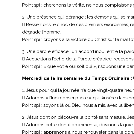
Point spi : cherchons la vérité, ne nous complaisons 
2. Une présence qui dérange : les démons qui se manif
 Ressentons le choc de ces premiers exorcismes, réj
dégrade l’homme.
Point spi : croyons à la victoire du Christ sur le mal 
3. Une parole efficace : un accord inouï entre la pa
 Accueillons l’écho de la Parole créatrice, recevons
Point spi : « que votre oui soit oui », risquons une par
Mercredi de la Ire semaine du Temps Ordinaire : 
1. Jésus pour qui la journée n’a que vingt-quatre heu
 Adorons « l’Incirconscriptible » qui s’insère dans 
Point spi : soyons là où Dieu nous a mis, avec la liber
2. Jésus dont on découvre la bonté sans mesure, Jésu
 Adorons cette donation immense, devinons la joie d
Point spi : apprenons à nous renouveler dans le don,