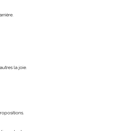
rrière.
utres la joie.
ropositions.