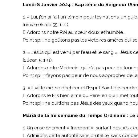
Lundi 8 Janvier 2024 : Baptême du Seigneur (An
1. « Lui, j’en ai fait un témoin pour les nations, un 
lumière (Isaïe 55, 1-11).
 Adorons notre Roi au cœur doux et humble.
Point spi : ne goûtons pas les victoires amères qui s
2. « Jésus qui est venu par l’eau et le sang », Jésus 
(1 Jean 5, 1-9).
 Adorons notre Médecin, qui n’a pas peur de toucher
Point spi : n’ayons pas peur de nous approcher de la 
3. « Il vit le ciel se déchirer et l’Esprit Saint descendre
 Adorons le Fils bien aimé du Père, en qui Il met to
Point spi : ne quittons pas Jésus des yeux quand no
Mardi de la Ire semaine du Temps Ordinaire : Le 
1. Un enseignement « frappant », sortant des lieux com
 Admirons cette autorité sans brutalité, sans conces