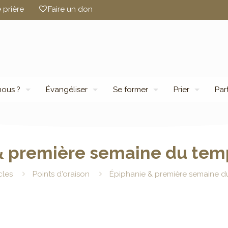
 prière
Faire un don
ous ?
Évangéliser
Se former
Prier
Par
& première semaine du temp
cles
Points d'oraison
Épiphanie & première semaine du