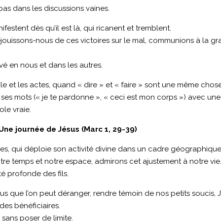
pas dans les discussions vaines.
estent dès qu’il est là, qui ricanent et tremblent.
ouissons-nous de ces victoires sur le mal, communions à la gra
lové en nous et dans les autres.
role et les actes, quand « dire » et « faire » sont une même ch
 ses mots (« je te pardonne », « ceci est mon corps ») avec une
ole vraie.
Une journée de Jésus (Marc 1, 29-39)
res, qui déploie son activité divine dans un cadre géographique
notre temps et notre espace, admirons cet ajustement à notre vie
té profonde des fils.
s que l’on peut déranger, rendre témoin de nos petits soucis, J
es bénéficiaires.
 sans poser de limite.