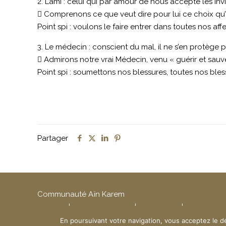
2. L’ami : celui qui par amour de nous accepte les i
 Comprenons ce que veut dire pour lui ce choix qu’i
Point spi : voulons le faire entrer dans toutes nos aff
3. Le médecin : conscient du mal, il ne s’en protège p
 Admirons notre vrai Médecin, venu « guérir et sauve
Point spi : soumettons nos blessures, toutes nos bles
Partager
Communauté Aïn Karem
Contact
|
Mentions légales
|
Plan du site
|
Politique d
Création du site :
www.ndsi.fr
En poursuivant votre navigation, vous acceptez le d